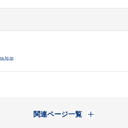
a.lg.jp
開く
関連ページ一覧