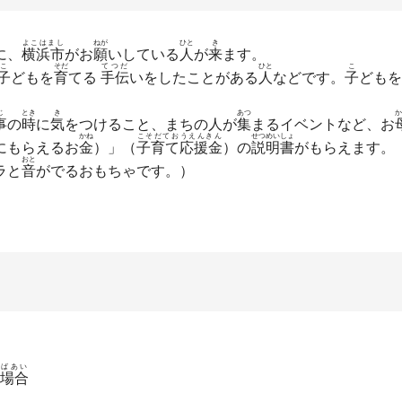
よこはまし
ねが
ひと
き
に、
横浜市
がお
願
いしている
人
が
来
ます。
こ
そだ
てつだ
ひと
こ
子
どもを
育
てる
手伝
いをしたことがある
人
などです。
子
どもを
じ
とき
き
あつ
か
事
の
時
に
気
をつけること、まちの人が
集
まるイベントなど、お
かね
こそだておうえんきん
せつめいしょ
にもらえるお
金
）」（
子育て応援金
）の
説明書
がもらえます。
おと
ラと
音
がでるおもちゃです。）
ばあい
場合