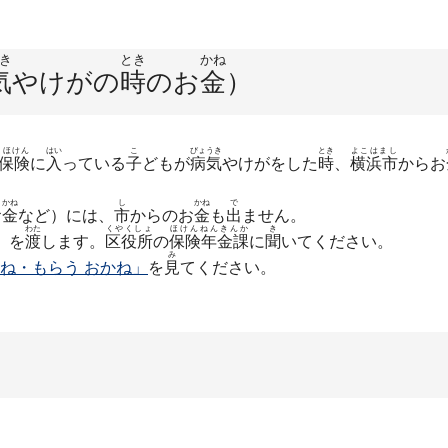
き
とき
かね
気
やけがの
時
のお
金
）
うほけん
はい
こ
びょうき
とき
よこはまし
保険
に
入
っている
子
どもが
病気
やけがをした
時
、
横浜市
からお
かね
し
かね
で
お
金
など）には、
市
からのお
金
も
出
ません。
わた
くやくしょ
ほけんねんきんか
き
」を
渡
します。
区役所
の
保険年金課
に
聞
いてください。
み
かね・もらう おかね」
を
見
てください。