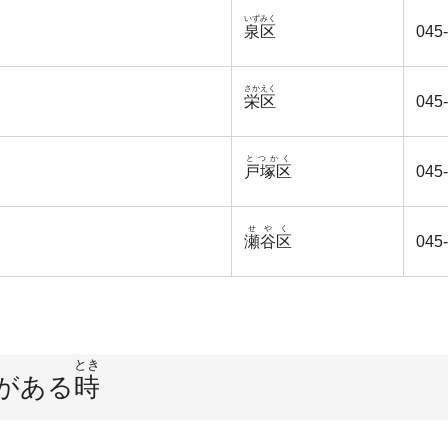
いずみく
泉区
045
さかえく
栄区
045
とつかく
戸塚区
045
せやく
瀬谷区
045
とき
がある
時