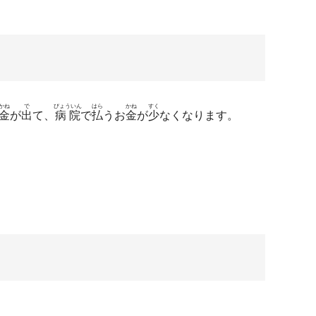
かね
で
びょういん
はら
かね
すく
金
が
出
て、
病院
で
払
うお
金
が
少
なくなります。