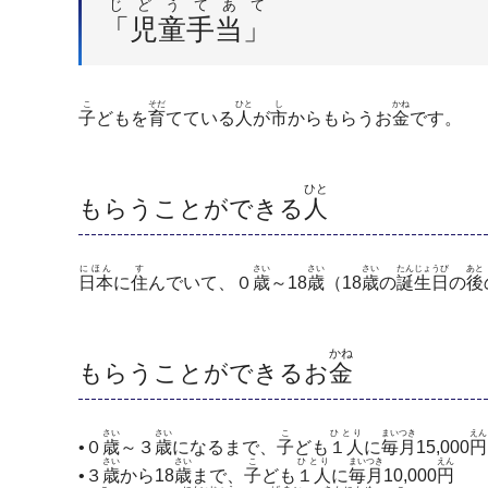
じどうてあて
「児童手当」
こ
そだ
ひと
し
かね
子
どもを
育
てている
人
が
市
からもらうお
金
です。
ひと
もらうことができる
人
にほん
す
さい
さい
さい
たんじょうび
あと
日本
に
住
んでいて、０
歳
～18
歳
（18
歳
の
誕生日
の
後
かね
もらうことができるお
金
さい
さい
こ
ひとり
まいつき
えん
•０
歳
～３
歳
になるまで、
子
ども
１人
に
毎月
15,000
円
さい
さい
こ
ひとり
まいつき
えん
•３
歳
から18
歳
まで、
子
ども
１人
に
毎月
10,000
円