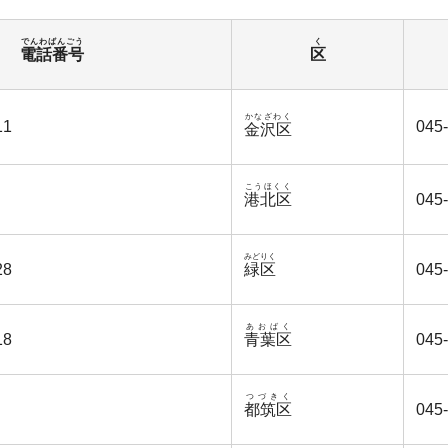
でんわばんごう
く
電話番号
区
かなざわく
11
045
金沢区
こうほくく
港北区
045
みどりく
28
緑区
045
あおばく
18
青葉区
045
つづきく
都筑区
045