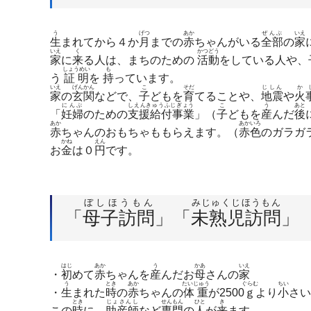
う
げつ
あか
ぜんぶ
いえ
生
まれてから４か
月
までの
赤
ちゃんがいる
全部
の
家
いえ
く
かつどう
家
に
来
る人は、まちのための
活動
をしている人や、
しょうめい
も
う
証明
を
持
っています。
いえ
げんかん
こ
そだ
じしん
か
家
の
玄関
などで、
子
どもを
育
てることや、
地震
や
火
にんぷ
しえんきゅうふじぎょう
こ
う
あと
「
妊婦
のための
支援給付事業
」（
子
どもを
産
んだ
後
あか
あかいろ
赤
ちゃんのおもちゃももらえます。（
赤色
のガラガ
かね
えん
お
金
は０
円
です。
ぼしほうもん
みじゅくじほうもん
「
母子訪問
」「
未熟児訪問
」
はじ
あか
う
かあ
いえ
・
初
めて
赤
ちゃんを
産
んだお
母
さんの
家
う
とき
あか
たいじゅう
ぐらむ
ちい
・
生
まれた
時
の
赤
ちゃんの
体重
が2500
ｇ
より
小
さい
とき
じょさんし
せんもん
ひと
き
この
時
に、
助産師
など
専門
の
人
が
来
ます。