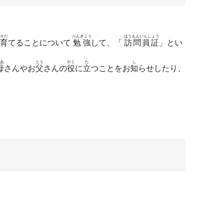
そだ
べんきょう
ほうもんいんしょう
育
てることについて
勉強
して、「
訪問員証
」とい
あ
とう
やく
た
し
母
さんやお
父
さんの
役
に
立
つことをお
知
らせしたり、