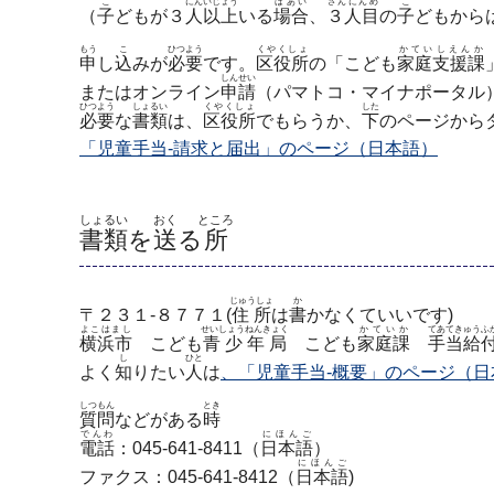
こ
にんいじょう
ばあい
さんにんめ
こ
（
子
どもが３
人以上
いる
場合
、
３人目
の
子
どもから
もう
こ
ひつよう
くやくしょ
かていしえんか
申
し
込
みが
必要
です。
区役所
の「こども
家庭支援課
しんせい
またはオンライン
申請
（パマトコ・マイナポータル
ひつよう
しょるい
くやくしょ
した
必要
な
書類
は、
区役所
でもらうか、
下
のページから
「児童手当-請求と届出」のページ（日本語）
しょるい
おく
ところ
書類
を
送
る
所
じゅうしょ
か
〒２３１-８７７１(
住所
は
書
かなくていいです)
よこはまし
せいしょうねんきょく
かていか
てあてきゅうふ
横浜市
こども
青少年局
こども
家庭課
手当給
し
ひと
よく
知
りたい
人
は
、「児童手当-概要」のページ（日
しつもん
とき
質問
などがある
時
でんわ
にほんご
電話
：045-641-8411（
日本語
）
にほんご
ファクス：045-641-8412（
日本語
)