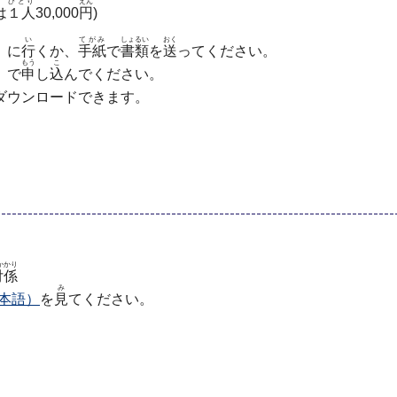
ひとり
えん
は
１人
30,000
円
)
い
てがみ
しょるい
おく
」に
行
くか、
手紙
で
書類
を
送
ってください。
もう
こ
）で
申
し
込
んでください。
ダウンロードできます。
かかり
付係
み
本語）
を
見
てください。