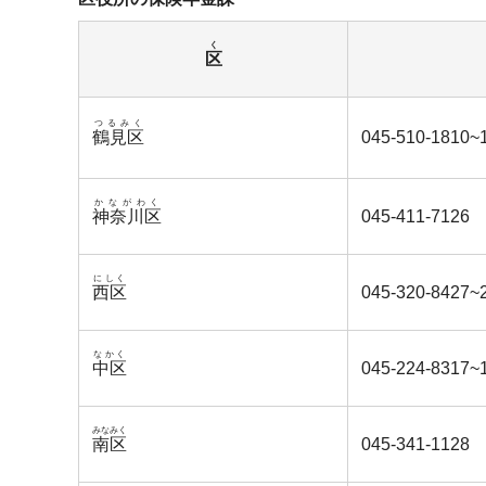
く
区
つるみく
鶴見区
045-510-1810~
かながわく
神奈川区
045-411-7126
にしく
西区
045-320-8427~
なかく
中区
045-224-8317~
みなみく
南区
045-341-1128