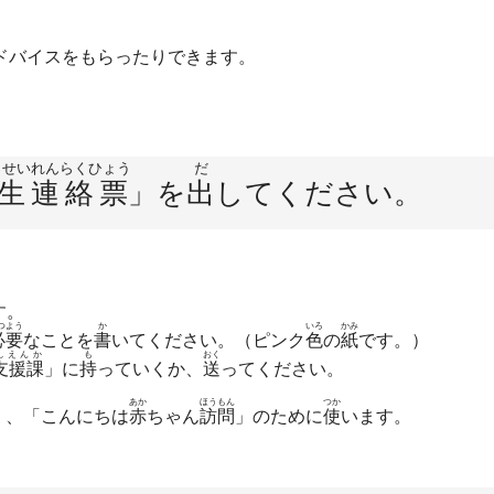
ドバイスをもらったりできます。
っせいれんらくひょう
だ
生連絡票
」を
出
してください。
す。
つよう
か
いろ
かみ
必要
なことを
書
いてください。（ピンク
色
の
紙
です。）
しえんか
も
おく
支援課
」に
持
っていくか、
送
ってください。
あか
ほうもん
つか
」、「こんにちは
赤
ちゃん
訪問
」のために
使
います。