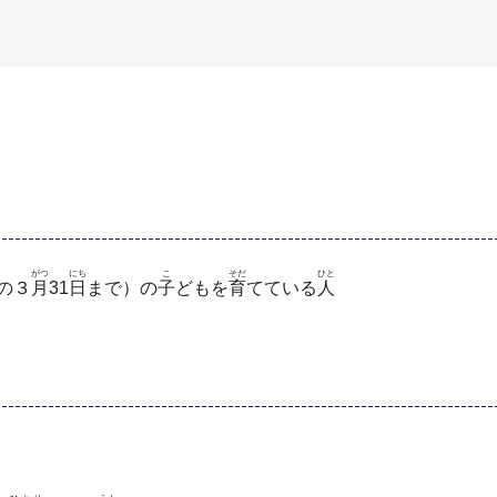
がつ
にち
こ
そだ
ひと
の３
月
31
日
まで）の
子
どもを
育
てている
人