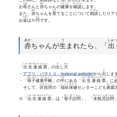
かあ
あか
けんこう
かくにん
お
母
さんと
赤
ちゃんの
健康
を
確認
します。
あか
そだ
そうだん
また、
赤
ちゃんを
育
てることについて
相談
したりア
かね
えん
お
金
は０
円
です。
あか
う
しゅ
赤
ちゃんが
生
まれたら、「
出
しゅっせいれんらくひょう
だ
かた
「
出生連絡票
」の
出
し
方
だ
・
アプリ「パマトコ」(external website)
から
出
しま
ぼしけんこうてちょう
なか
しゅっせいれんらくひょう
ひ
・「
母子健康手帳
」の
中
にある「
出生連絡票
」に
くやくしょ
ふくしほけん
かてい
そして、
区役所
の「
福祉保健
センターこども
家庭
しゅっせいれんらくひょう
ぼしほうもん
みじゅくじほうもん
※「
出生連絡票
」は「
母子訪問
」、「
未熟児訪問