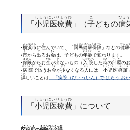
しょうにいりょうひ
こ
びょう
「
小児医療費
」（
子
どもの
病
よこはまし
す
こくみんけんこうほけん
けんこ
•
横浜市
に
住
んでいて、「
国民健康保険
」などの
健康
し
で
きん
こ
ねんれい
か
•
市
から
出
るお
金
は、
子
どもの
年齢
で
変
わります。
ほけん
かね
で
にゅういん
とき
へや
•
保険
からお
金
が
出
ないもの（
入院
した
時
の
部屋
の
びょういん
はら
かね
すく
ひと
しょうにいりょうしょう
•
病院
で
払
うお
金
が
少
なくなる
人
には「
小児医療証
くわ
詳
しいことは
、「病院（びょういん）で はらう お
しょうにいりょうひ
「
小児医療費
」について
くやくしょ
ほけんねんきんか
区役所
の
保険年金課