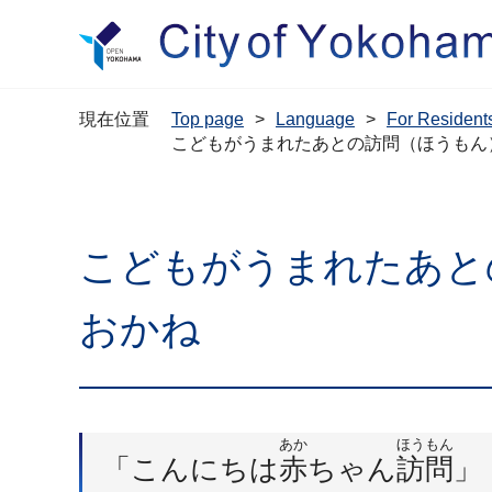
現在位置
Top page
Language
For Resi
こどもがうまれたあとの訪問（ほうもん
こどもがうまれたあと
おかね
あか
ほうもん
「こんにちは
赤
ちゃん
訪問
」