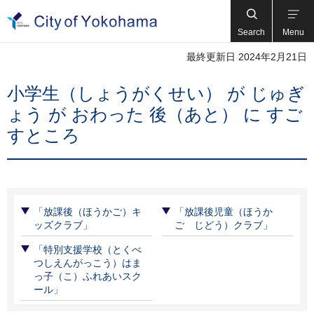
Search
Menu
最終更新日 2024年2月21日
小学生（しょうがくせい） が じゅぎ
ょう が おわった 後（あと） に すご
すところ
「放課後（ほうかご）キ
「放課後児童（ほうか
ッズクラブ」
ご じどう）クラブ」
「特別支援学校（とくべ
つしえんがっこう）はま
っ子（こ）ふれあいスク
ール」