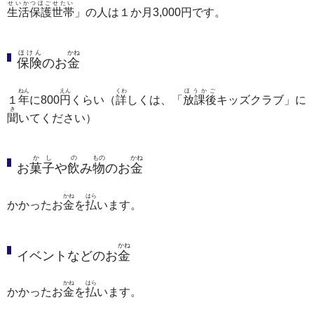
せいかつほごせたい
生活保護世帯
」の人は１か月3,000円です。
ほけん
かね
保険
のお
金
ねん
えん
くわ
ほうかご
１
年
に800
円
くらい（
詳
しくは、「
放課後
キッズクラブ」に
き
聞
いてください）
かし
の
もの
かね
お
菓子
や
飲
み
物
のお
金
かね
はら
かかったお
金
を
払
います。
かね
イベントなどのお
金
かね
はら
かかったお
金
を
払
います。