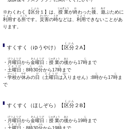
くぶん
じゅぎょう
お
あと
あそ
※わくわく【
区分
１】は、
授業
が
終
わった
後
、
遊
ぶために
りよう
ところ
さいがい
とき
りよう
利用
する
所
です。
災害
の
時
などは、
利用
できないことがあ
ります。
くぶん
すくすく（ゆうやけ）【
区分
２A】
げつようび
きんようび
じゅぎょう
あと
じ
・
月曜日
から
金曜日
：
授業
の
後
から17
時
まで
どようび
じ
ぷん
じ
・
土曜日
：8
時
30
分
から17
時
まで
がっこう
やす
ひ
どようび
はい
じ
じ
・
学校
が
休
みの
日
（
土曜日
は
入
りません）:8
時
から17
時
ま
で
くぶん
すくすく（ほしぞら）【
区分
２B】
げつようび
きんようび
じゅぎょう
あと
じ
・
月曜日
から
金曜日
：
授業
の
後
から19
時
まで
どようび
じ
ぷん
じ
・
土曜日
：8
時
30
分
から19
時
まで