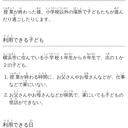
じゅぎょう
お
あと
しょうがっこういがい
ばしょ
こ
あそ
授業
が
終
わった
後
、
小学校以外
の
場所
で
子
どもたちが
遊
ん
す
だり
過
ごしたりします。
りよう
こ
利用
できる
子
ども
よこはまし
す
しょうがっこう
ねんせい
ねんせい
つぎ
横浜市
に
住
んでいる
小学校
１
年生
から６
年生
で、
次
の１か
こ
２の
子
ども。
じゅぎょう
お
じかん
とう
かあ
しごと
授業
が
終
わる
時間
に、お
父
さんやお
母
さんなどが、
仕事
いえ
などで
家
にいない。
とう
かあ
びょうき
いえ
こ
お
父
さんやお
母
さんなどが
病気
で、
家
にいても
子
どもの
せわ
世話
ができない。
りよう
ひ
利用
できる
日