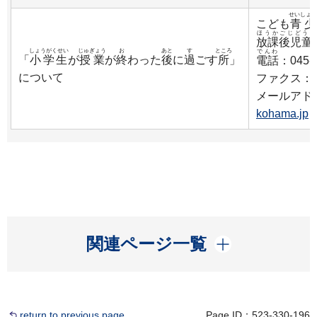
せいしょう
こども
青少
ほうかごじどうい
放課後児童
しょうがくせい
じゅぎょう
お
あと
す
ところ
でんわ
「
小学生
が
授業
が
終
わった
後
に
過
ごす
所
」
電話
：045-6
について
ファクス：045
メールアド
kohama.jp
開く
関連ページ一覧
return to previous page
Page ID：523-330-196