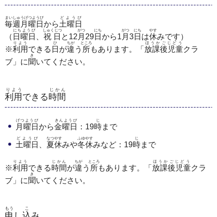
まいしゅうげつようび
どようび
毎週月曜日
から
土曜日
にちようび
しゅくじつ
がつ
にち
がつ
にち
やす
（
日曜日
、
祝日
と12
月
29
日
から1
月
3
日
は
休
みです）
りよう
ひ
ちが
ところ
ほうかごじどう
※
利用
できる
日
が
違
う
所
もあります。「
放課後児童
クラ
き
ブ」に
聞
いてください。
りよう
じかん
利用
できる
時間
げつようび
きんようび
じ
月曜日
から
金曜日
：19
時
まで
どようび
なつやす
ふゆやす
じ
土曜日
、
夏休
みや
冬休
みなど：19
時
まで
りよう
じかん
ちが
ところ
ほうかごじどう
※
利用
できる
時間
が
違
う
所
もあります。「
放課後児童
クラ
き
ブ」に
聞
いてください。
もう
こ
申
し
込
み