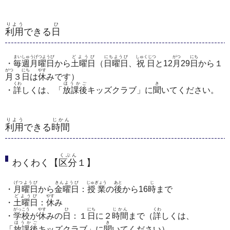
りよう
ひ
利用
できる
日
まいしゅうげつようび
どようび
にちようび
しゅくじつ
がつ
にち
・
毎週月曜日
から
土曜日
（
日曜日
、
祝日
と12
月
29
日
から１
がつ
にち
やす
月
３
日
は
休
みです）
くわ
ほうかご
き
・
詳
しくは、「
放課後
キッズクラブ」に
聞
いてください。
りよう
じかん
利用
できる
時間
くぶん
わくわく【
区分
１】
げつようび
きんようび
じゅぎょう
あと
じ
・
月曜日
から
金曜日
：
授業
の
後
から16
時
まで
どようび
やす
・
土曜日
：
休
み
がっこう
やす
ひ
にち
じかん
くわ
・
学校
が
休
みの
日
：１
日
に２
時間
まで（
詳
しくは、
ほうかご
き
「
放課後
キッズクラブ」に
聞
いてください）