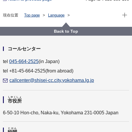
Open
現在位置
Top page
Language
For Residents（横浜に住んでいる人）
やさしい日本語
こども を そだてる
小学生（しょうがくせい） が じゅぎょう が おわった
Back to Top
後（あと） に すごすところ
コールセンター
tel
045-664-2525
(in Japan)
tel +81-45-664-2525(from abroad)
callcenter@shisei-cc.city.yokohama.lg.jp
しやくしょ
市役所
6-50-10 Hon-cho, Naka-ku, Yokohama 231-0005 Japan
じかん