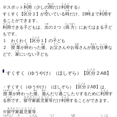
りよう
あいだ
りよう
※スポット
利用
（少しの
間
だけ
利用
する）
くぶん
あ
とき
じ
りよう
すくすく【
区分
２】が
空
いている
時
だけ、19
時
まで
利用
す
ることができます。
りよう
こ
つぎ
りょうほう
こ
利用
できる
子
どもは、
次
の２つ（
両方
）にあてはまる
子
ど
もです。
くぶん
こ
１ わくわく【
区分
１】の
子
ども
じゅぎょう
お
あと
とう
かあ
きゅう
しごと
２
授業
が
終
わった
後
、お
父
さんやお
母
さんが
急
な
仕事
な
いえ
こ
どで、
家
にいない
子
ども
くぶん
すくすく（ゆうやけ）（ほしぞら）【
区分
２AB】
くぶん
・すくすく（ゆうやけ）（ほしぞら）【
区分
２AB】は、
じゅぎょう
お
あと
あそ
す
りよう
授業
が
終
わった
後
、
遊
んだり
過
ごしたりするために
利用
す
ところ
るすかていじどうとう
りよう
る
所
です。
留守家庭児童等
だけ
利用
することができます。
るすかていじどうとう
※
留守家庭児童等
じゅぎょう
お
じかん
とう
かあ
しごと