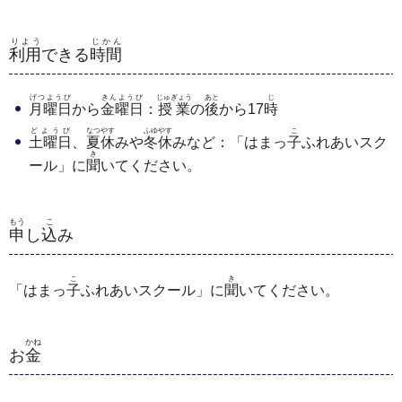
りよう
じかん
利用
できる
時間
げつようび
きんようび
じゅぎょう
あと
じ
月曜日
から
金曜日
：
授業
の
後
から17
時
どようび
なつやす
ふゆやす
こ
土曜日
、
夏休
みや
冬休
みなど：「はまっ
子
ふれあいスク
き
ール」に
聞
いてください。
もう
こ
申
し
込
み
こ
き
「はまっ
子
ふれあいスクール」に
聞
いてください。
かね
お
金