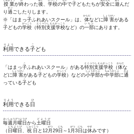
じゅぎょう
お
あと
がっこう
なか
こ
あんぜん
あそ
授業
が
終
わった
後
、
学校
の
中
で
子
どもたちが
安全
に
遊
んだ
すご
り
過
ごしたりします。
こ
からだ
しょうがい
※「はまっ
子
ふれあいスクール」は、
体
などに
障害
がある
こ
がっこう
とくべつしえんがっこう
いちぶ
子
どもの
学校
（
特別支援学校
など）の
一部
にあります。
りよう
こ
利用
できる
子
ども
こ
とくべつしえんがっこう
からだ
「はまっ
⼦
ふれあいスクール」がある
特別⽀援学校
（
体
な
しょうがい
こ
がっこう
しょうがくぶ
ちゅうがくぶ
かよ
どに
障害
がある
子
どもの
学校
）などの
⼩学部
か
中学部
に
通
こ
っている
子
ども
りよう
ひ
利用
できる
日
まいしゅうげつようび
どようび
毎週月曜日
から
土曜日
にちようび
しゅくじつ
がつ
にち
がつ
にち
やす
（
日曜日
、
祝日
と12
月
29
日
～1
月
3
日
は
休
みです）