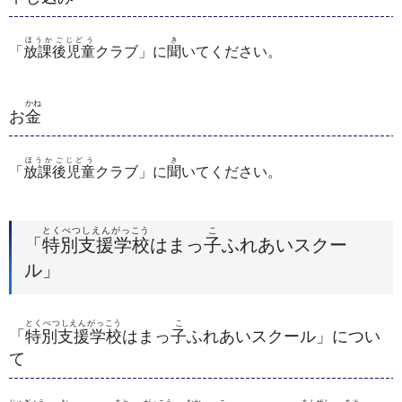
ほうかごじどう
き
「
放課後児童
クラブ」に
聞
いてください。
かね
お
金
ほうかごじどう
き
「
放課後児童
クラブ」に
聞
いてください。
とくべつしえんがっこう
こ
「
特別支援学校
はまっ
子
ふれあいスクー
ル」
とくべつしえんがっこう
こ
「
特別支援学校
はまっ
子
ふれあいスクール」につい
て