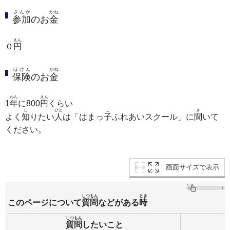
さんか
かね
参加
のお
金
えん
０
円
ほけん
かね
保険
のお
金
ねん
えん
1
年
に800
円
くらい
し
ひと
こ
き
よく
知
りたい
人
は「はまっ
子
ふれあいスクール」に
聞
いて
ください。
画面サイズで表示
しつもん
とき
このページについて
質問
などがある
時
しつもん
質問
したいこと