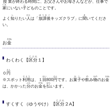
授業
が
終
わる
時間
に、お
父
さんやお
母
さんなどが、
仕事
で
いえ
こ
家
にいない
子
どものことです。
し
ひと
ほうかご
き
よく
知
りたい
人
は「
放課後
キッズクラブ」に
聞
いてくださ
い。
かね
お
金
くぶん
わくわく【
区分
１】
えん
０
円
りよう
かい
えん
かし
の
もの
かね
※スポット
利用
は、１
回
800
円
です。お
菓子
や
飲
み
物
のお
金
ぶん
かね
はら
は、かかった
分
のお
金
を
払
います。
くぶん
すくすく（ゆうやけ）【
区分
２A】