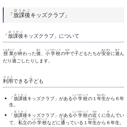
ほうかご
「
放課後
キッズクラブ」
ほうかご
「
放課後
キッズクラブ」について
じゅぎょう
お
あと
しょうがっこう
なか
こ
あんぜん
あそ
授業
が
終
わった
後
、
小学校
の
中
で
子
どもたちが
安全
に
遊
ん
す
だり
過
ごしたりします。
りよう
こ
利用
できる
子
ども
ほうかご
しょうがっこう
ねんせい
「
放課後
キッズクラブ」がある
小学校
の１
年生
から６年
生。
ほうかご
しょうがっこう
ちか
す
「
放課後
キッズクラブ」がある
小学校
の
近
くに
住
んでい
しりつ
しょうがっこう
かよ
ねんせい
て、
私立
の
小学校
などに
通
っている１
年生
から６年生。