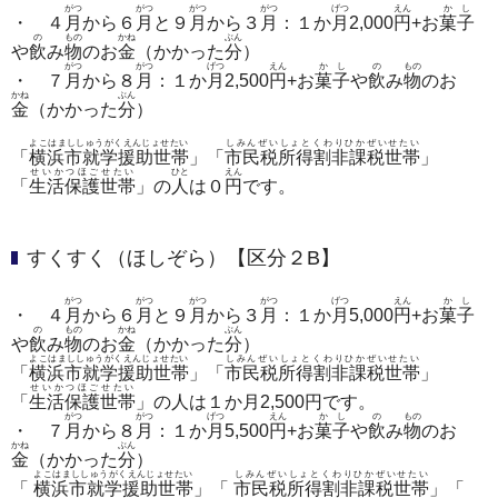
がつ
がつ
がつ
がつ
げつ
えん
かし
・ ４
月
から６
月
と９
月
から３
月
：１か
月
2,000
円
+お
菓子
の
もの
かね
ぶん
や
飲
み
物
のお
金
（かかった
分
）
がつ
がつ
げつ
えん
かし
の
もの
・ ７
月
から８
月
：１か
月
2,500
円
+お
菓子
や
飲
み
物
のお
かね
ぶん
金
（かかった
分
）
よこはまししゅうがくえんじょせたい
しみんぜいしょとくわりひかぜいせたい
「
横浜市就学援助世帯
」「
市民税所得割非課税世帯
」
せいかつほごせたい
ひと
えん
「
生活保護世帯
」の
人
は０
円
です。
すくすく（ほしぞら）【区分２B】
がつ
がつ
がつ
がつ
げつ
えん
かし
・ ４
月
から６
月
と９
月
から３
月
：１か
月
5,000
円
+お
菓子
の
もの
かね
ぶん
や
飲
み
物
のお
金
（かかった
分
）
よこはまししゅうがくえんじょせたい
しみんぜいしょとくわりひかぜいせたい
「
横浜市就学援助世帯
」「
市民税所得割非課税世帯
」
せいかつほごせたい
「
生活保護世帯
」の人は１か月2,500円です。
がつ
がつ
げつ
えん
かし
の
もの
・ ７
月
から８
月
：１か
月
5,500
円
+お
菓子
や
飲
み
物
のお
かね
ぶん
金
（かかった
分
）
よこはまししゅうがくえんじょせたい
しみんぜいしょとくわりひかぜいせたい
「
横浜市就学援助世帯
」「
市民税所得割非課税世帯
」「