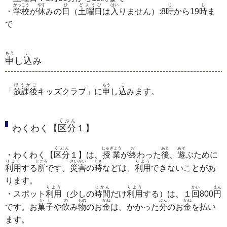
がっこう
やす
ひ
どようび
はい
じ
じ
・
学校
が
休
みの
日
（
土曜日
は
入
りません）:8
時
から19
時
ま
で
もう
こ
申
し
込
み
ほうかご
もう
こ
「
放課後
キッズクラブ」に
申
し
込
みます。
くぶん
わくわく【
区分
１】
くぶん
じゅぎょう
お
あと
あそ
・わくわく【
区分
１】は、
授業
が
終
わった
後
、
遊
ぶために
りよう
ところ
さいがい
とき
りよう
利用
する
所
です。
災害
の
時
などは、
利用
できないことがあ
ります。
りよう
じかん
りよう
かい
えん
・スポット
利用
（少しの
時間
だけ
利用
する）は、１
回
800
円
かし
の
もの
かね
ぶん
かね
です。お
菓子
や
飲
み
物
のお
金
は、かかった
分
のお
金
を払い
ます。