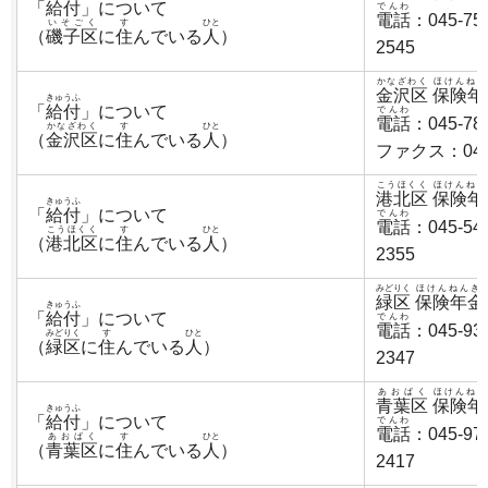
「
給付
」について
でんわ
電話
：045-75
いそごく
す
ひと
（
磯子区
に
住
んでいる
人
）
2545
かなざわく
ほけんねん
金沢区
保険年
きゅうふ
「
給付
」について
でんわ
電話
：045-78
かなざわく
す
ひと
（
金沢区
に
住
んでいる
人
）
ファクス：045-
こうほくく
ほけんねん
港北区
保険年
きゅうふ
「
給付
」について
でんわ
電話
：045-54
こうほくく
す
ひと
（
港北区
に
住
んでいる
人
）
2355
みどりく
ほけんねんき
緑区
保険年金
きゅうふ
「
給付
」について
でんわ
電話
：045-93
みどりく
す
ひと
（
緑区
に
住
んでいる
人
）
2347
あおばく
ほけんねん
青葉区
保険年
きゅうふ
「
給付
」について
でんわ
電話
：045-97
あおばく
す
ひと
（
青葉区
に
住
んでいる
人
）
2417