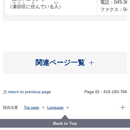
電話
：045-36
せやく
す
ひと
（
瀬谷区
に
住
んでいる
人
）
ファクス：045-
開く
関連ページ一覧
return to previous page
Page ID：410-183-766
Open
現在位置
Top page
Language
For Residents（横浜に住んでいる人）
やさしい日本語
ほけん や ねんきん（びょうき や しょうらいの
Back to Top
ための お金）