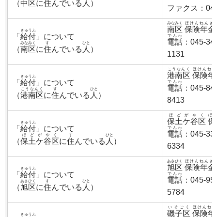
（
中区
に
住
んでいる
人
）
ファクス：045-
みなみく
ほけんねんき
南区
保険年金
きゅうふ
「
給付
」について
でんわ
電話
：045-34
みなみく
す
ひと
（
南区
に
住
んでいる
人
）
1131
こうなんく
ほけんねん
港南区
保険年
きゅうふ
「
給付
」について
でんわ
電話
：045-84
こうなんく
す
ひと
（
港南区
に
住
んでいる
人
）
8413
ほどがやく
ほ
保土ケ谷区
保
きゅうふ
「
給付
」について
でんわ
電話
：045-33
ほどがやく
す
ひと
（
保土ケ谷区
に
住
んでいる
人
）
6334
あさひく
ほけんねんき
旭区
保険年金
きゅうふ
「
給付
」について
でんわ
電話
：045-95
あさひく
す
ひと
（
旭区
に
住
んでいる
人
）
5784
いそごく
ほけんねん
磯子区
保険年
きゅうふ