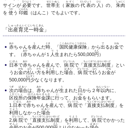
ひつよう
せたいぬし
かぞく
だいひょう
ひと
しゅにく
サインが
必要
です。
世帯主
（
家族
の
代表
の
人
）の、
朱肉
つか
いんかん
を
使
う
印鑑
（はんこ）でもよいです。
しゅっさんいくじいちじきん
「
出産育児一時金
」
あか
う
とき
こくみんけんこうほけん
で
かね
赤
ちゃんを
産
んだ
時
、「
国民健康保険
」から
出
るお
金
で
あか
りう
えん
す。（
赤
ちゃんが１
人生
まれたら500,000
円
）
にほん
あか
う
びょういん
ちょくせつしはらいせいど
日本
で
赤
ちゃんを
産
んで、
病院
で「
直接支払制度
」とい
かね
はら
かた
りよう
ばあい
びょういん
はら
かね
うお
金
の
払
い
方
を
利用
した
場合
、
病院
で
払
うお
金
が
えんすく
500,000
円少
なくなります。
つぎ
ばあい
あか
う
ひ
ねんいない
次
の
場合
は、
赤
ちゃんが
生
まれた
日
から２
年以内
に、
くやくしょ
ほけんねんきんか
い
かね
区役所
の
保険年金課
に
行
って、お
金
をもらいます。
にほん
あか
う
びょういん
ちょくせつしはらいせいど
1.
日本
で
赤
ちゃんを
産
んで、
病院
で「
直接支払制度
」を
りよう
ばあい
利用
しなかった
場合
びょういん
ちょくせつしはらいせいど
りよう
びょういん
2.
病院
で「
直接支払制度
」を
利用
して、
病院
でかかった
ぜんぶ
かね
えん
すく
ばあい
全部
のお
金
が500,000
円
より
少
なかった
場合