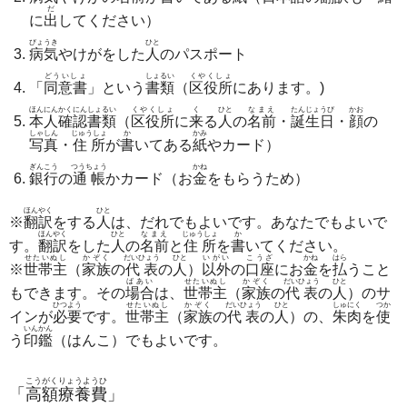
だ
に
出
してください）
びょうき
ひと
病気
やけがをした
人
のパスポート
どういしょ
しょるい
くやくしょ
「
同意書
」という
書類
（
区役所
にあります。)
ほんにんかくにんしょるい
くやくしょ
く
ひと
なまえ
たんじょうび
かお
本人確認書類
（
区役所
に
来
る
人
の
名前
・
誕生日
・
顔
の
しゃしん
じゅうしょ
か
かみ
写真
・
住所
が
書
いてある
紙
やカード）
ぎんこう
つうちょう
かね
銀行
の
通帳
かカード（お
金
をもらうため）
ほんやく
ひと
※
翻訳
をする
人
は、だれでもよいです。あなたでもよいで
ほんやく
ひと
なまえ
じゅうしょ
か
す。
翻訳
をした
人
の
名前
と
住所
を
書
いてください。
せたいぬし
かぞく
だいひょう
ひと
いがい
こうざ
かね
はら
※
世帯主
（
家族
の
代表
の
人
）
以外
の
口座
にお
金
を
払
うこと
ばあい
せたいぬし
かぞく
だいひょう
ひと
もできます。その
場合
は、
世帯主
（
家族
の
代表
の
人
）のサ
ひつよう
せたいぬし
かぞく
だいひょう
ひと
しゅにく
つか
インが
必要
です。
世帯主
（
家族
の
代表
の
人
）の、
朱肉
を
使
いんかん
う
印鑑
（はんこ）でもよいです。
こうがくりょうようひ
「
高額療養費
」