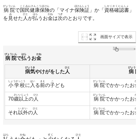
びょういん
こくみんけんこうほけん
ほけんしょう
しかくかくにんしょ
病院
で
国民健康保険
の「マイナ
保険証
」か「
資格確認書
」
み
ひと
はら
かね
つぎ
を
見
せた
人
が
払
うお
金
は
次
のとおりです。
画面サイズで表示
びょういん
はら
かね
病院
で
払
うお
金
びょうき
ひと
びょうい
病気
やけがをした
人
病
しょうがっこう
はい
まえ
こ
びょういん
か
小学校
に
入
る
前
の
子
ども
病院
でかかったお
さいいじょう
ひと
びょういん
か
70
歳以上
の
人
病院
でかかったお
いがい
ひと
びょういん
か
それ
以外
の
人
病院
でかかったお
はら
かね
すく
ひと