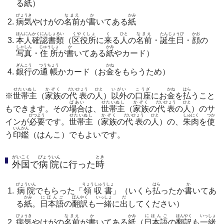
る
紙
）
びょうき
なまえ
か
かみ
病気
やけがの
名前
が
書
いてある
紙
ほんにんかくにんしょるい
くやくしょ
く
ひと
なまえ
たんじょうび
かお
本人確認書類
（
区役所
に
来
る
人
の
名前
・
誕生日
・
顔
の
しゃしん
じゅうしょ
か
かみ
写真
・
住所
が
書
いてある
紙
やカード）
ぎんこう
つうちょう
かね
銀行
の
通帳
かカード（お
金
をもらうため）
せたいぬし
かぞく
だいひょう
ひと
いがい
こうざ
かね
はら
※
世帯主
（
家族
の
代表
の
人
）
以外
の
口座
にお
金
を
払
うこと
ばあい
せたいぬし
かぞく
だいひょう
ひと
もできます。その
場合
は、
世帯主
（
家族
の
代表
の
人
）のサ
ひつよう
せたいぬし
かぞく
だいひょう
ひと
しゅにく
つか
インが
必要
です。
世帯主
（
家族
の
代表
の
人
）の、
朱肉
を
使
いんかん
う
印鑑
（はんこ）でもよいです。
がいこく
びょういん
とき
外国
で
病院
に行った
時
びょういん
りょうしゅうしょ
はら
か
病院
でもらった「
領収書
」（いくら
払
ったか
書
いてあ
かみ
にほんご
ほんやく
いっしょ
だ
る
紙
。
日本語
の
翻訳
も
一緒
に
出
してください）
びょうき
なまえ
か
かみ
にほんご
ほんやく
いっしょ
病気
やけがの
名前
が
書
いてある
紙
（
日本語
の
翻訳
も
一緒