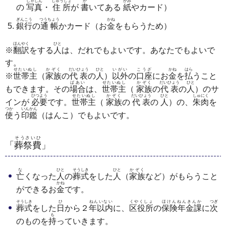
しゃしん
じゅうしょ
か
かみ
の
写真
・
住所
が
書
いてある
紙
やカード）
ぎんこう
つうちょう
かね
銀行
の
通帳
かカード（お
金
をもらうため）
ほんやく
ひと
※
翻訳
をする
人
は、だれでもよいです。あなたでもよいで
す。
せたいぬし
かぞく
だいひょう
ひと
いがい
こうざ
かね
はら
※
世帯主
（
家族
の
代表
の
人
）
以外
の
口座
にお
金
を
払
うこと
ばあい
せたいぬし
かぞく
だいひょう
ひと
もできます。その
場合
は、
世帯主
（
家族
の
代表
の
人
）のサ
ひつよう
せたいぬし
かぞく
だいひょう
ひと
しゅにく
インが
必要
です。
世帯主
（
家族
の
代表
の
人
）の、
朱肉
を
つか
いんかん
使
う
印鑑
（はんこ）でもよいです。
そうさいひ
「
葬祭費
」
な
ひと
そうしき
ひと
かぞく
亡
くなった
人
の
葬式
をした
人
（
家族
など）がもらうこと
かね
ができるお
金
です。
そうしき
ひ
ねんいない
くやくしょ
ほけんねんきんか
つぎ
葬式
をした
日
から２
年以内
に、
区役所
の
保険年金課
に
次
も
のものを
持
っていきます。