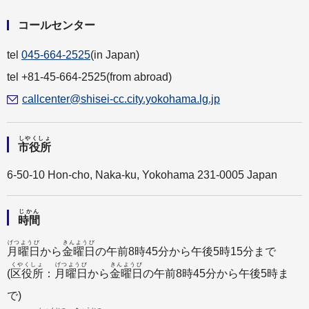
給付（きゅうふ）について
コールセンター
tel
045-664-2525
(in Japan)
tel +81-45-664-2525(from abroad)
callcenter@shisei-cc.city.yokohama.lg.jp
しやくしょ
市役所
6-50-10 Hon-cho, Naka-ku, Yokohama 231-0005 Japan
じかん
時間
げつようび
きんようび
月曜日
から
金曜日
の午前8時45分から午後5時15分まで
くやくしょ
げつようび
きんようび
(
区役所
：
月曜日
から
金曜日
の午前8時45分から午後5時ま
で)