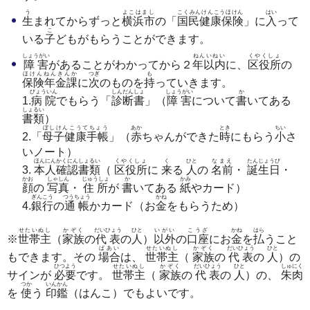
う
よこはまし
こくみんけんこうほけん
はい
生
まれてからずっと
横浜市
の「
国民健康保険
」に
入
って
こ
いる
子
どもがもらうことができます。
しょうがい
ねんいねい
くやくしょ
障害
があることがわかってから２
年以内
に、
区役所
の
ほけんねんきんか
つぎ
も
保険年金課
に
次
のものを
持
っていきます。
びょういん
しんだんしょ
しょうがい
か
1.
病院
でもらう「
診断書
」（
障害
について
書
いてある
しょるい
書類
）
ぼしけんこうてちょう
あか
とき
ちい
2.「
母子健康手帳
」（
赤
ちゃんができた
時
にもらう
小
さ
いノート）
ほんにんかくにんしょるい
くやくしょ
く
ひと
なまえ
たんじょうび
3.
本人確認書類
（
区役所
に
来
る
人
の
名前
・
誕生日
・
かお
しゃしん
じゅうしょ
か
かみ
顔
の
写真
・
住所
が
書
いてある
紙
やカード）
ぎんこう
つうちょう
かね
4.
銀行
の
通帳
かカード（お
金
をもらうため）
せたいぬし
かぞく
だいひょう
ひと
いがい
こうざ
かね
はら
※
世帯主
（
家族
の
代表
の
人
）
以外
の
口座
にお
金
を
払
うこと
ばあい
せたいぬし
かぞく
だいひょう
ひと
もできます。その
場合
は、
世帯主
（
家族
の
代表
の
人
）の
ひつよう
せたいぬし
かぞく
だいひょう
ひと
しゅにく
サインが
必要
です。
世帯主
（
家族
の
代表
の
人
）の、
朱肉
つか
いんかん
を
使
う
印鑑
（はんこ）でもよいです。