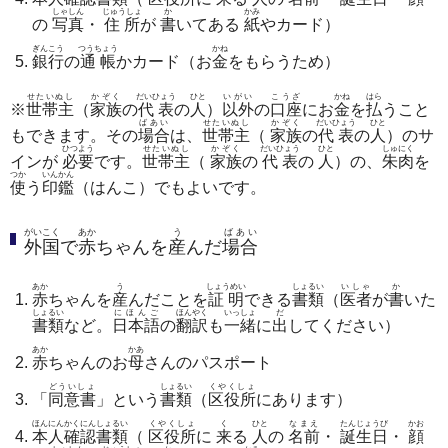
しゃしん
じゅうしょ
か
かみ
の
写真
・
住所
が
書
いてある
紙
やカード）
ぎんこう
つうちょう
かね
銀行
の
通帳
かカード（お
金
をもらうため）
せたいぬし
かぞく
だいひょう
ひと
いがい
こうざ
かね
はら
※
世帯主
（
家族
の
代表
の
人
）
以外
の
口座
にお
金
を
払
うこと
ばあい
せたいぬし
かぞく
だいひょう
ひと
もできます。その
場合
は、
世帯主
（
家族
の
代表
の
人
）のサ
ひつよう
せたいぬし
かぞく
だいひょう
ひと
しゅにく
インが
必要
です。
世帯主
（
家族
の
代表
の
人
）の、
朱肉
を
つか
いんかん
使
う
印鑑
（はんこ）でもよいです。
がいこく
あか
う
ばあい
外国
で
赤
ちゃんを
産
んだ
場合
あか
う
しょうめい
しょるい
いしゃ
か
赤
ちゃんを
産
んだことを
証明
できる
書類
（
医者
が
書
いた
しょるい
にほんご
ほんやく
いっしょ
だ
書類
など。
日本語
の
翻訳
も
一緒
に
出
してください）
あか
かあ
赤
ちゃんのお
母
さんのパスポート
どういしょ
しょるい
くやくしょ
「
同意書
」という
書類
（
区役所
にあります）
ほんにんかくにんしょるい
くやくしょ
く
ひと
なまえ
たんじょうび
かお
本人確認書類
（
区役所
に
来
る
人
の
名前
・
誕生日
・
顔