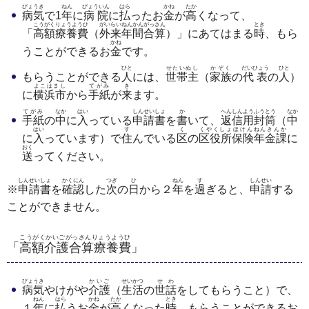
びょうき
ねん
びょういん
はら
かね
たか
病気
で1
年
に
病院
に
払
ったお
金
が
高
くなって、
こうがくりょうようひ
がいらいねんかんがっさん
とき
「
高額療養費
（
外来年間合算
）」にあてはまる
時
、もら
かね
うことができるお
金
です。
ひと
せたいぬし
かぞく
だいひょう
ひと
もらうことができる
人
には、
世帯主
（
家族
の
代表
の
人
）
よこはまし
てがみ
き
に
横浜市
から
手紙
が
来
ます。
てがみ
なか
はい
しんせいしょ
か
へんしんようふうとう
なか
手紙
の
中
に
入
っている
申請書
を
書
いて、
返信用封筒
（
中
はい
す
く
くやくしょほけんねんきんか
に
入
っています）で
住
んでいる
区
の
区役所保険年金課
に
おく
送
ってください。
しんせいしょ
かくにん
つぎ
ひ
ねん
す
しんせい
※
申請書
を
確認
した
次
の
日
から２
年
を
過
ぎると、
申請
する
ことができません。
こうがくかいごがっさんりょうようひ
「
高額介護合算療養費
」
びょうき
かいご
せいかつ
せわ
病気
やけがや
介護
（
生活
の
世話
をしてもらうこと）で、
ねん
はら
かね
たか
とき
１
年
に
払
うお
金
が
高
くなった
時
、もらうことができるお