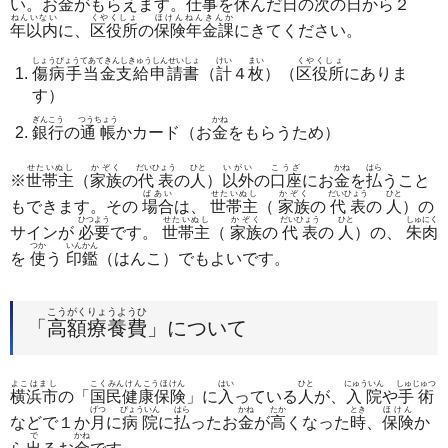
い。お
金
がもらえます。
仕事
を
休
んだ
日
の
次
の
日
から２
ねんいない
くやくしょ
ほけんねんきんか
年以内
に、
区役所
の
保険年金課
にきてください。
しょうびょうてあてきんしきゅうしんせいしょ
けい
まい
くやくしょ
傷病手当金支給申請書
（
計
４
枚
）（
区役所
にありま
す）
ぎんこう
つうちょう
かね
銀行
の
通帳
かカード（お
金
をもらうため）
せたいぬし
かぞく
だいひょう
ひと
いがい
こうざ
かね
はら
※
世帯主
（
家族
の
代表
の
人
）
以外
の
口座
にお
金
を
払
うこと
ばあい
せたいぬし
かぞく
だいひょう
ひと
もできます。その
場合
は、
世帯主
（
家族
の
代表
の
人
）の
ひつよう
せたいぬし
かぞく
だいひょう
ひと
しゅにく
サインが
必要
です。
世帯主
（
家族
の
代表
の
人
）の、
朱肉
つか
いんかん
を
使
う
印鑑
（はんこ）でもよいです。
こうがくりょうようひ
「
高額療養費
」について
よこはまし
こくみんけんこうほけん
はい
ひと
にゅういん
しゅじゅつ
横浜市
の「
国民健康保険
」に
入
っている
人
が、
入院
や
手術
げつ
びょういん
はら
かね
たか
とき
ほけん
などで１か
月
に
病院
に
払
ったお
金
が
高
くなった
時
、
保険
か
で
かね