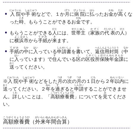
にゅういん
しゅじゅつ
げつ
びょういん
はら
かね
たか
入院
や
手術
などで、１か
月
に
病院
に
払
ったお
金
が
高
くな
とき
かね
った
時
、もらうことができるお
金
です。
ひと
せたいぬし
かぞく
だいひょう
ひと
もらうことができる
人
には、
世帯主
（
家族
の
代表
の
人
）
よこはまし
てがみ
き
に
横浜市
から
手紙
が
来
ます。
てがみ
なか
はい
しんせいしょ
か
へんしんようふうとう
なか
手紙
の
中
に
入
っている
申請書
を
書
いて、
返信用封筒
（
中
はい
す
く
くやくしょほけんねんきんか
に
入
っています）で
住
んでいる
区
の
区役所保険年金課
に
おく
送
ってください。
にゅういん
しゅじゅつ
つき
つぎ
つき
にち
ねんいない
※
入院
や
手術
などをした
月
の
次
の
月
の１
日
から２
年以内
に
おく
ねん
す
しんせい
送
ってください。２
年
を
過
ぎると
申請
することができませ
くわ
こうがくりょうようひ
み
ん。
詳
しいことは、「
高額療養費
」についてを
見
てくださ
い。
こうがくりょうようひ
がいらいねんかんがっさん
高額療養費
（
外来年間合算
）