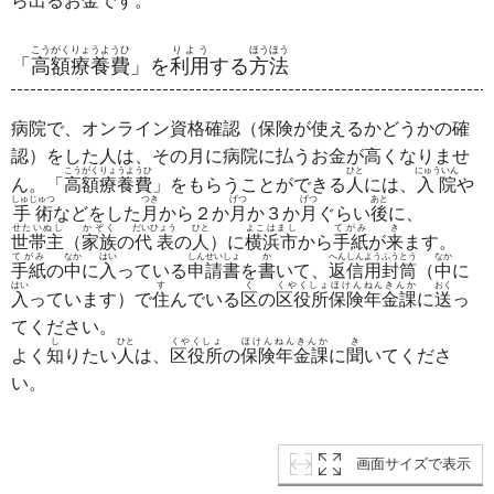
ら
出
るお
金
です。
こうがくりょうようひ
りよう
ほうほう
「
高額療養費
」を
利用
する
方法
病院で、オンライン資格確認（保険が使えるかどうかの確
認）をした人は、その月に病院に払うお金が高くなりませ
こうがくりょうようひ
ひと
にゅういん
ん。「
高額療養費
」をもらうことができる
人
には、
入院
や
しゅじゅつ
つき
げつ
げつ
あと
手術
などをした
月
から２か
月
か３か
月
ぐらい
後
に、
せたいぬし
かぞく
だいひょう
ひと
よこはまし
てがみ
き
世帯主
（
家族
の
代表
の
人
）に
横浜市
から
手紙
が
来
ます。
てがみ
なか
はい
しんせいしょ
か
へんしんようふうとう
なか
手紙
の
中
に
入
っている
申請書
を
書
いて、
返信用封筒
（
中
に
はい
す
く
くやくしょほけんねんきんか
おく
入
っています）で
住
んでいる
区
の
区役所保険年金課
に
送
っ
てください。
し
ひと
くやくしょ
ほけんねんきんか
き
よく
知
りたい
人
は、
区役所
の
保険年金課
に
聞
いてくださ
い。
画面サイズで表示