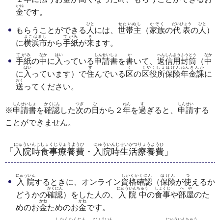
かね
金
です。
ひと
せたいぬし
かぞく
だいひょう
ひと
もらうことができる
人
には、
世帯主
（
家族
の
代表
の
人
）
よこはまし
てがみ
き
に
横浜市
から
手紙
が
来
ます。
てがみ
なか
はい
しんせいしょ
か
へんしんようふうとう
なか
手紙
の
中
に
入
っている
申請書
を
書
いて、
返信用封筒
（
中
はい
す
く
くやくしょほけんねんきんか
に
入
っています）で
住
んでいる
区
の
区役所保険年金課
に
おく
送
ってください。
しんせいしょ
かくにん
つぎ
ひ
ねん
す
しんせい
※
申請書
を
確認
した
次
の
日
から２
年
を
過
ぎると、
申請
する
ことができません。
にゅういんじしょくじりょうようひ
にゅういんじせいかつりょうようひ
「
入院時食事療養費
・
入院時生活療養費
」
にゅういん
しかくかくにん
ほけん
つ
入院
するときに、オンライン
資格確認
（
保険
が
使
えるか
かくにん
にゅういんちゅう
しょくじ
へや
どうかの
確認
）をした人の、
入院中
の
食事
や
部屋
のた
かね
かね
めのお
金
ためのお
金
です。
しかくかくにん
びょういん
にゅういんちゅう