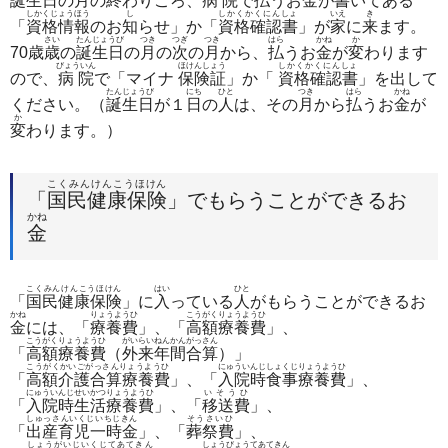
誕生日
の
月
の
終
わりごろ、
病院
で
払
うお
金
が
書
いてある
しかくじょうほう
し
しかくかくにんしょ
いえ
き
「
資格情報
のお
知
らせ」か「
資格確認書
」が
家
に
来
ます。
さい
たんじょうび
つき
つぎ
つき
はら
かね
か
70歳
歳
の
誕生日
の
月
の
次
の
月
から、
払
うお
金
が
変
わります
びょういん
ほけんしょう
しかくかくにんしょ
ので、
病院
で「マイナ
保険証
」か「
資格確認書
」を出して
たんじょうび
にち
ひと
つき
はら
かね
ください。（
誕生日
が１
日
の
人
は、その
月
から
払
うお
金
が
か
変
わります。）
こくみんけんこうほけん
「
国民健康保険
」でもらうことができるお
かね
金
こくみんけんこうほけん
はい
ひと
「
国民健康保険
」に
入
っている
人
がもらうことができるお
かね
りょうようひ
こうがくりょうようひ
金
には、「
療養費
」、「
高額療養費
」、
こうがくりょうようひ
がいらいねんかんがっさん
「
高額療養費
（
外来年間合算
）」
こうがくかいごがっさんりょうようひ
にゅういんじしょくじりょうようひ
「
高額介護合算療養費
」、「
入院時食事療養費
」、
にゅういんじせいかつりょうようひ
いそうひ
「
入院時生活療養費
」、「
移送費
」、
しゅっさんいくじいちじきん
そうさいひ
「
出産育児一時金
」、「
葬祭費
」、
しょうがいじいくじてあてきん
しょうびょうてあてきん