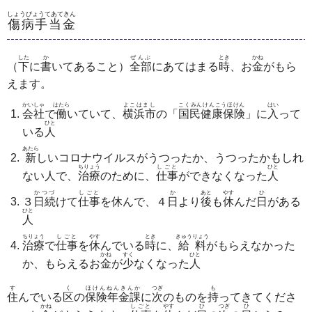
しょうびょうてあてきん
傷病手当金
した
か
ぜんぶ
とき
かね
（
下
に
書
いてあること）
全部
にあてはまる
時
、お
金
がもら
えます。
かいしゃ
はたら
よこはまし
こくみんけんこうほけん
はい
会社
で
働
いていて、
横浜市
の「
国民健康保険
」に
入
って
ひと
いる
人
あたら
新
しいコロナウイルスがうつったか、うつったかもしれ
ちりょう
しごと
ひと
ない人で、
治療
のために、
仕事
ができなくなった
人
かつづ
しごと
か
あと
やす
ひ
３
日続
けて
仕事
を休んで、４
日
より
後
も
休
んだ
日
がある
ひと
人
ちりょう
しごと
やす
とき
きゅうりょう
治療
で
仕事
を
休
んでいる
時
に、
給料
がもらえなかった
かね
すく
ひと
か、もらえるお
金
が
少
なくなった
人
す
く
ほけんねんきんか
つぎ
も
住
んでいる
区
の
保険年金課
に
次
のものを
持
ってきてくださ
かね
しごと
やす
ひ
つぎ
ひ