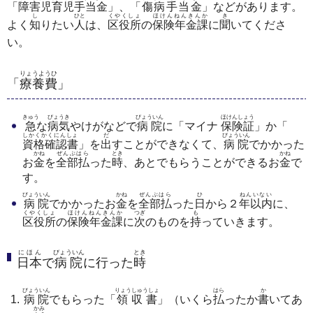
「
障害児育児手当金
」、「
傷病手当金
」などがあります。
し
ひと
くやくしょ
ほけんねんきんか
き
よく
知
りたい
人
は、
区役所
の
保険年金課
に
聞
いてくださ
い。
りょうようひ
「
療養費
」
きゅう
びょうき
びょういん
ほけんしょう
急
な
病気
やけがなどで
病院
に「マイナ
保険証
」か「
しかくかくにんしょ
だ
びょういん
資格確認書
」を
出
すことができなくて、
病院
でかかった
かね
ぜんぶはら
とき
かね
お
金
を
全部払
った
時
、あとでもらうことができるお
金
で
す。
びょういん
かね
ぜんぶはら
ひ
ねんいない
病院
でかかったお
金
を
全部払
った
日
から２
年以内
に、
くやくしょ
ほけんねんきんか
つぎ
も
区役所
の
保険年金課
に
次
のものを
持
っていきます。
にほん
びょういん
とき
日本
で
病院
に行った
時
びょういん
りょうしゅうしょ
はら
か
病院
でもらった「
領収書
」（いくら
払
ったか
書
いてあ
かみ