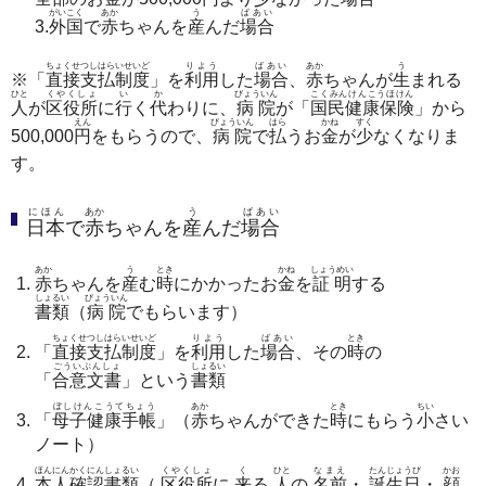
がいこく
あか
う
ばあい
3.
外国
で
赤
ちゃんを
産
んだ
場合
ちょくせつしはらいせいど
りよう
ばあい
あか
う
※「
直接支払制度
」を
利用
した
場合
、
赤
ちゃんが
生
まれる
ひと
くやくしょ
い
か
びょういん
こくみんけんこうほけん
人
が
区役所
に
行
く
代
わりに、
病院
が「
国民健康保険
」から
えん
びょういん
はら
かね
すく
500,000
円
をもらうので、
病院
で
払
うお
金
が
少
なくなりま
す。
にほん
あか
う
ばあい
日本
で
赤
ちゃんを
産
んだ
場合
あか
う
とき
かね
しょうめい
赤
ちゃんを
産
む
時
にかかったお
金
を
証明
する
しょるい
びょういん
書類
（
病院
でもらいます）
ちょくせつしはらいせいど
りよう
ばあい
とき
「
直接支払制度
」を
利用
した
場合
、その
時
の
ごういぶんしょ
しょるい
「
合意文書
」という
書類
ぼしけんこうてちょう
あか
とき
ちい
「
母子健康手帳
」（
赤
ちゃんができた
時
にもらう
小
さい
ノート）
ほんにんかくにんしょるい
くやくしょ
く
ひと
なまえ
たんじょうび
かお
本人確認書類
（
区役所
に
来
る
人
の
名前
・
誕生日
・
顔