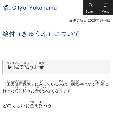
Search
Menu
最終更新日 2026年3月4日
給付（きゅうふ）について
びょういん
はら
かね
病院
で
払
うお
金
こくみんけんこうほけん
はい
ひと
びょうき
びょういん
「
国民健康保険
」に
入
っている
人
は、
病気
やけがで
病院
に
い
とき
はら
かね
すく
行
った
時
に
払
うお
金
が
少
なくなります。
かね
はら
どのくらいお
金
を
払
うか