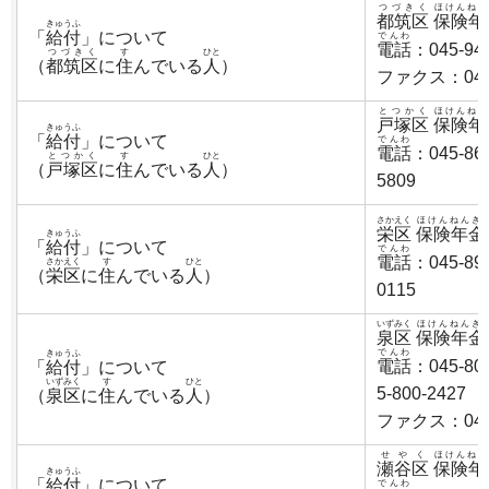
つづきく
ほけんねん
都筑区
保険年
きゅうふ
「
給付
」について
でんわ
電話
：045-94
つづきく
す
ひと
（
都筑区
に
住
んでいる
人
）
ファクス：045-
とつかく
ほけんねん
戸塚区
保険年
きゅうふ
「
給付
」について
でんわ
電話
：045-86
とつかく
す
ひと
（
戸塚区
に
住
んでいる
人
）
5809
さかえく
ほけんねんき
栄区
保険年金
きゅうふ
「
給付
」について
でんわ
電話
：045-89
さかえく
す
ひと
（
栄区
に
住
んでいる
人
）
0115
いずみく
ほけんねんき
泉区
保険年金
でんわ
きゅうふ
電話
：045-80
「
給付
」について
いずみく
す
ひと
5-800-2427
（
泉区
に
住
んでいる
人
）
ファクス：045-
せやく
ほけんねん
瀬谷区
保険年
きゅうふ
「
給付
」について
でんわ