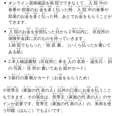
オンライン
資格確認
を
病院
でできなくて、
入院中
の
しょくじ
へや
かね
おお
はら
とき
にゅういんちゅう
しょくじ
食事
や
部屋
のお
金
を
多
く
払
った
時
、
入院中
の
食事
や
へや
かね
おお
はら
とき
かね
部屋
のお
金
を
多
く
払
った
時
、あとでお
金
をもらうことが
できます。
にゅういん
かね
ぜんぶはら
ひ
ねんいない
くやくしょ
入院
のお
金
を
全部払
った
日
から２
年以内
に、
区役所
の
ほけんねんきんか
つぎ
も
保険年金課
に
次
のものを
持
っていきます。
びょういん
りょうしゅうしょ
はら
か
1.
病院
でもらった「
領収書
」（いくら
払
ったか
書
いて
かみ
ある
紙
）
ほんにんかくにんしょるい
くやくしょ
く
ひと
なまえ
たんじょうび
かお
2.
本人確認書類
（
区役所
に
来
る
人
の
名前
・
誕生日
・
顔
しゃしん
じゅうしょ
か
かみ
の
写真
・
住所
が
書
いてある
紙
やカード）
ぎんこう
つうちょう
かね
3.
銀行
の
通帳
かカード（お
金
をもらうため）
せたいぬし
かぞく
だいひょう
ひと
いがい
こうざ
かね
はら
※
世帯主
（
家族
の
代表
の
人
）
以外
の
口座
にお
金
を
払
うこと
ばあい
せたいぬし
かぞく
だいひょう
ひと
もできます。その
場合
は、
世帯主
（
家族
の
代表
の
人
）のサ
ひつよう
せたいぬし
かぞく
だいひょう
ひと
しゅにく
つか
インが
必要
です。
世帯主
（
家族
の
代表
の
人
）の、
朱肉
を
使
いんかん
う
印鑑
（はんこ）でもよいです。