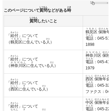
しつもん
とき
このページについて
質問
などがある
時
しつもん
質問
したいこと
つるみく
ほけんねん
鶴見区
保険年
きゅうふ
「
給付
」について
でんわ
電話
：045-51
つるみく
す
ひと
（
鶴見区
に
住
んでいる
人
）
1898
かながわく
ほけん
神奈川区
保険
きゅうふ
「
給付
」について
でんわ
電話
：045-41
かながわく
す
ひと
（
神奈川区
に
住
んでいる
人
）
1979
にしく
ほけんねんき
西区
保険年金
きゅうふ
「
給付
」について
でんわ
電話
：045-32
にしく
す
ひと
（
西区
に
住
んでいる
人
）
ファクス：045-
なかく
ほけんねんき
中区
保険年金
きゅうふ
「
給付
」について
でんわ
電話
：045-22
なかく
す
ひと