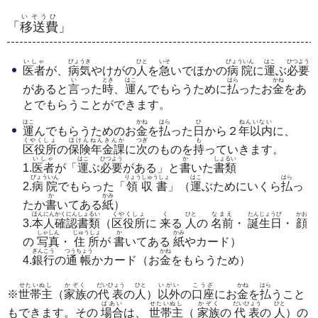
いそうひ
「
移送費
」
いしゃ
びょうき
ひと
いそ
びょういん
はこ
ひつよう
医者
が、
病気
やけがの
人
を
急
いでほかの
病院
に
運
ぶ
必要
い
とき
はこ
はら
かね
があると
言
った
時
、
運
んでもらうために
払
ったお
金
をあ
とでもらうことができます。
はこ
かね
はら
ひ
ねんいない
運
んでもらうためのお
金
を
払
った
日
から２
年以内
に、
くやくしょ
ほけんねんきんか
つぎ
も
区役所
の
保険年金課
に
次
のものを
持
っていきます。
いしゃ
はこ
ひつよう
か
しょるい
1.
医者
が「
運
ぶ
必要
がある」と
書
いた
書類
びょういん
りょうしゅうしょ
はこ
はら
2.
病院
でもらった「
領収書
」（
運
ぶためにいくら
払
っ
か
かみ
たか
書
いてある
紙
）
ほんにんかくにんしょるい
くやくしょ
く
ひと
なまえ
たんじょうび
かお
3.
本人確認書類
（
区役所
に
来
る
人
の
名前
・
誕生日
・
顔
しゃしん
じゅうしょ
か
かみ
の
写真
・
住所
が
書
いてある
紙
やカード）
ぎんこう
つうちょう
かね
4.
銀行
の
通帳
かカード（お
金
をもらうため）
せたいぬし
かぞく
だいひょう
ひと
いがい
こうざ
かね
はら
※
世帯主
（
家族
の
代表
の
人
）
以外
の
口座
にお
金
を
払
うこと
ばあい
せたいぬし
かぞく
だいひょう
ひと
もできます。その
場合
は、
世帯主
（
家族
の
代表
の
人
）の