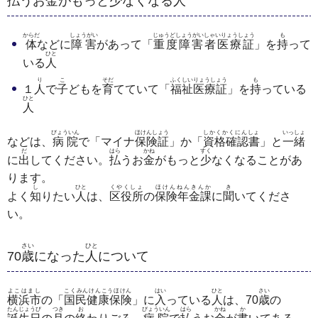
払
うお
金
がもっと
少
なくなる
人
からだ
しょうがい
じゅうどしょうがいしゃいりょうしょう
も
体
などに
障害
があって「
重度障害者医療証
」を
持
って
ひと
いる
人
り
こ
そだ
ふくしいりょうしょう
も
１
人
で
子
どもを
育
てていて「
福祉医療証
」を
持
っている
ひと
人
びょういん
ほけんしょう
しかくかくにんしょ
いっしょ
などは、
病院
で「マイナ
保険証
」か「
資格確認書
」と
一緒
だ
はら
かね
すく
に
出
してください。
払
うお
金
がもっと
少
なくなることがあ
ります。
し
ひと
くやくしょ
ほけんねんきんか
き
よく
知
りたい
人
は、
区役所
の
保険年金課
に
聞
いてくださ
い。
さい
ひと
70
歳
になった
人
について
よこはまし
こくみんけんこうほけん
はい
ひと
さい
横浜市
の「
国民健康保険
」に
入
っている
人
は、70
歳
の
たんじょうび
つき
お
びょういん
はら
かね
か