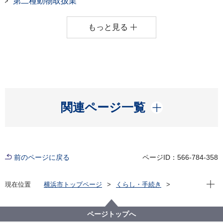
第二種動物取扱業
もっと見る
開く
関連ページ一覧
前のページに戻る
ページID：566-784-358
現在位
現在位置
横浜市トップページ
くらし・手続き
住まい・暮らし
ペット・動物
動物愛護センター
動物取扱業・特定動物
ページトップへ