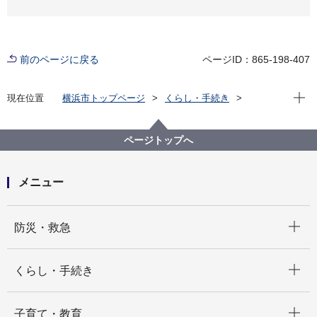
前のページに戻る
ページID：865-198-407
現在位
現在位置
横浜市トップページ
くらし・手続き
住まい・暮らし
住宅
ヨコハマ分譲マンションポータル
相談したい
マンション管理組合お悩み別支援・補助制度一覧
ページトップへ
メニュー
開く
防災・救急
開く
くらし・手続き
開く
子育て・教育