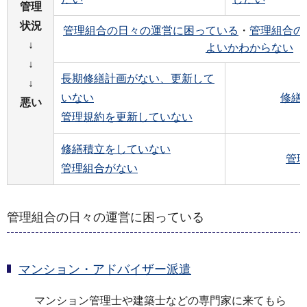
管理
状況
管理組合の日々の運営に困っている
・
管理組合の
↓
よいかわからない
↓
長期修繕計画がない、更新して
↓
いない
修繕
悪い
管理規約を更新していない
修繕積立をしていない
管
管理組合がない
管理組合の日々の運営に困っている
マンション・アドバイザー派遣
マンション管理士や建築士などの専門家に来てもら