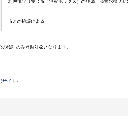
利便施設（集会所、宅配ボックス）の整備、高置水槽式給
市との協議による
。
のの検討のみ補助対象となります。
部サイト）