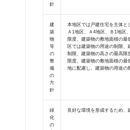
針
建
本地区では戸建住宅を主体と
築
Ａ1地区、Ａ4地区、Ｂ1地
物
限度、建築物の敷地面積の最
等
区では建築物の用途の制限、
の
制限、建築物の高さの最高限
整
限度、建築物の敷地面積の最
備
地に配慮し、建築物の用途の
の
方
針
緑
良好な環境を形成するため、
化
の