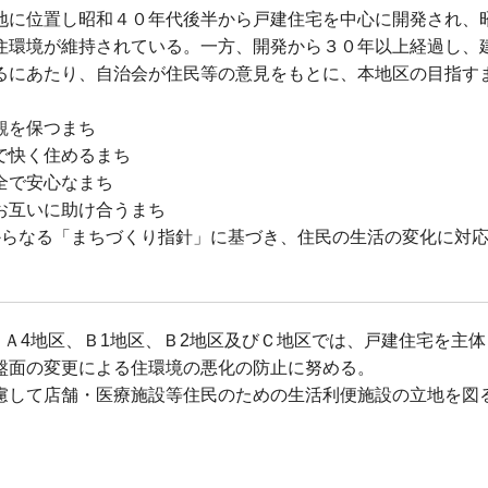
地に位置し昭和４０年代後半から戸建住宅を中心に開発され、
住環境が維持されている。一方、開発から３０年以上経過し、
るにあたり、自治会が住民等の意見をもとに、本地区の目指す
観を保つまち
で快く住めるまち
全で安心なまち
お互いに助け合うまち
からなる「まちづくり指針」に基づき、住民の生活の変化に対
、Ａ4地区、Ｂ1地区、Ｂ2地区及びＣ地区では、戸建住宅を主
盤面の変更による住環境の悪化の防止に努める。
慮して店舗・医療施設等住民のための生活利便施設の立地を図