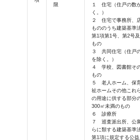
限
１ 住宅（住戸の数
く。）
２ 住宅で事務所、
もののうち建築基準法
第1項第1号、第2号
もの
３ 共同住宅（住戸
を除く。）
４ 学校、図書館そ
もの
５ 老人ホーム、保
祉ホームその他これ
の用途に供する部分
300㎡未満のもの
６ 診療所
７ 巡査派出所、公
らに類する建築基準法
第1項に規定する公