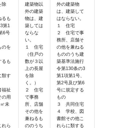
を除
建築物以
外の建築物
外の建築
は、建築して
ねるも
物は、建
はならない。
3第1
築しては
１ 住宅
第6号
ならな
２ 住宅で事
い。
務所、店舗そ
ものを
１ 住宅
の他を兼ねる
（住戸の
もののうち建
するも
数が３以
築基準法施行
上の長屋
令第130条の3
に類す
を除
第1項第1号、
く。）
第2号及び第6
者福祉
２ 住宅
号に規定する
その用
で事務
もの
0㎡未
所、店舗
３ 共同住宅
その他を
４ 学校、図
兼ねるも
書館その他こ
これら
ののうち
れらに類する