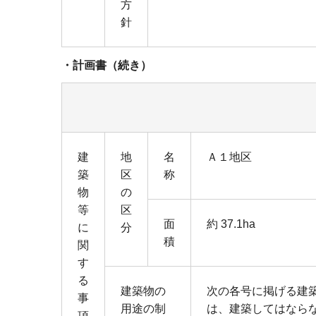
方
針
・計画書（続き）
建
地
名
Ａ１地区
築
区
称
物
の
等
区
面
約 37.1ha
に
分
積
関
す
る
建築物の
次の各号に掲げる建
事
用途の制
は、建築してはなら
項