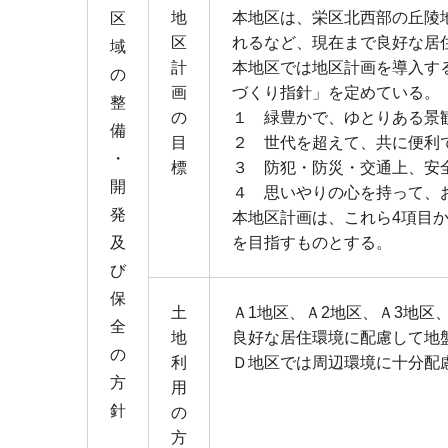
地
本地区は、栄区北西部の丘陵
区
区
れるなど、現在まで良好な居
域
計
本地区では地区計画を導入す
の
画
づくり指針」を定めている。
整
の
１ 緑豊かで、ゆとりある景
備
目
２ 世代を超えて、共に便利
・
標
３ 防犯・防災・交通上、安
開
４ 思いやりの心を持って、
発
本地区計画は、これら4項目
及
を目指すものとする。
び
保
土
Ａ1地区、Ａ2地区、Ａ3地区
全
地
良好な居住環境に配慮して地
の
利
Ｄ地区では周辺環境に十分配
方
用
針
の
方