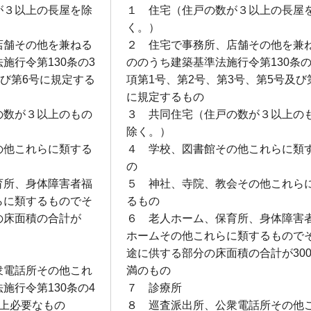
が３以上の長屋を除
１ 住宅（住戸の数が３以上の長屋
く。）
店舗その他を兼ねる
２ 住宅で事務所、店舗その他を兼
施行令第130条の3
ののうち建築基準法施行令第130条の
及び第6号に規定する
項第1号、第2号、第3号、第5号及び
に規定するもの
の数が３以上のもの
３ 共同住宅（住戸の数が３以上の
除く。）
の他これらに類する
４ 学校、図書館その他これらに類
の
育所、身体障害者福
５ 神社、寺院、教会その他これら
らに類するものでそ
るもの
の床面積の合計が
６ 老人ホーム、保育所、身体障害
ホームその他これらに類するもので
途に供する部分の床面積の合計が30
衆電話所その他これ
満のもの
施行令第130条の4
７ 診療所
益上必要なもの
８ 巡査派出所、公衆電話所その他