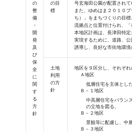
の
の目
号玄海田公園が配置されて
整
標
また、ゆめはま２０１０プ
備
ち）」をまちづくりの目標
・
流拠点と位置付けられ、「
開
本地区計画は、長津田特定
発
実現するために、道路、公
及
誘導し、良好な市街地環境
び
保
土地
地区を９区分し、それぞれ
全
Ａ地区
利用
に
の方
関
低層住宅を主体とし
針
Ｂ－１地区
す
る
中高層住宅をバラン
方
の立地を図る。
Ｂ－２地区
針
景観等に配慮し、中
Ｂ－３地区