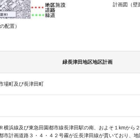
計画図（壁
の配置）
緑長津田地区地区計画
市場町及び長津田町
Ｒ横浜線及び東急田園都市線長津田駅の南、およそ１kmから２
都市計画道路３・４・４２号霧が丘長津田線が貫いており、地