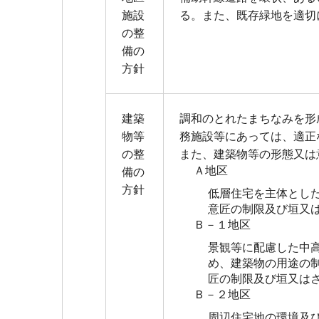
施設
る。また、既存緑地を適切
の整
備の
方針
建築
調和のとれたまちなみを形
物等
務施設等にあっては、適正
の整
また、建築物等の形態又は
Ａ地区
備の
方針
低層住宅を主体とし
意匠の制限及び垣又
Ｂ－１地区
景観等に配慮した中
め、建築物の用途の
匠の制限及び垣又は
Ｂ－２地区
周辺住宅地の環境及