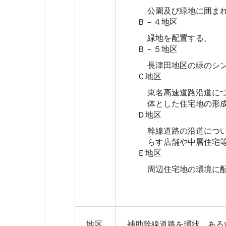
公園及び緑地に囲ま
Ｂ－４地区
緑地を配置する。
Ｂ－５地区
長津田地区の緑のシ
Ｃ地区
東名高速道路沿道に
体とした住宅地の形
Ｄ地区
幹線道路の沿道につ
らす店舗や中層住宅
Ｅ地区
周辺住宅地の環境に
地区
補助幹線道路を環状、ある