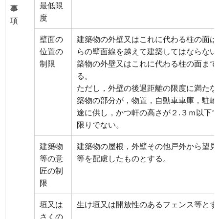
最低限
事
度
項
壁面の
建築物の外壁又はこれに代わる柱の面は
位置の
らの壁面線を越えて建築してはならない
制限
築物の外壁又はこれに代わる柱の面まで
る。
ただし，外壁の後退距離の限度に満たな
築物の部分が，物置，自動車車庫，駐輪
途に供し，かつ軒の高さが２.３ｍ以下
限りでない。
建築物
建築物の屋根，外壁その他戸外から望見
等の意
等を配慮したものとする。
匠の制
限
垣又は
生け垣又は開放性のあるフェンス等とす
さくの