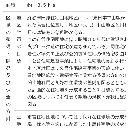
面積
約 ３.５ｈａ
区
地
緑谷津田原住宅団地地区は，JR東日本中山駅か
域
区
れた高台に位置し，地区中央には中山地区と川和
の
計
辺には狭あいな道路がある。
整
画
この市営住宅団地には，昭和３０年代に建設され
備
の
火ブロック造の住宅が建ち並んでいる。同住宅の
・
目
居住水準の向上及び公的賃貸住宅の供給増を図り
開
標
く公営住宅建替事業により，住宅地の更新を行う
発
本地区計画は，公営住宅建替事業の実施に伴い，
及
及び地区施設・建築物等に関する整備の方針のも
び
的土地利用と良好な住環境の整備を図るとともに
保
た計画的な住宅地を形成することを目標とする。
全
の区域についても併せて敷地の規模・形状に配慮
の
図る。
方
土
市営住宅団地については，良好な住環境の形成を
針
地
場・緑地等を適正に配置した中層住宅地の形成を