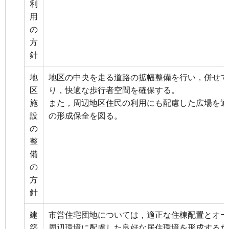
利
用
の
方
針
地
地区の中央を走る道路の拡幅整備を行い，併せて
区
り，快適な歩行者空間を確保する。
施
また，周辺地区住民の利用にも配慮した広場を適
設
の形成保全を図る。
の
整
備
の
方
針
建
市営住宅団地については，適正な住棟配置とオー
築
周辺環境に配慮した良好な居住環境を形成するた