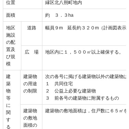
位置
縁区北八朔町地内
面積
約 ３．３ha
地区
道路
幅員９m 延長約３２０m（計画図表示
施設
の配
置及
広 場
地区内に１，５００㎡以上確保する。（
び規
模
建
建築物
次の各号に掲げる建築物以外の建築物は
築
の用途
１ 共同住宅
物
の制限
２ 公益上必要な建築物
等
３ 前各号の建築物に附属するもの
に
建築物
建築物の敷地面積は，住戸数に６５㎡を
関
の敷地
す
面積の
る