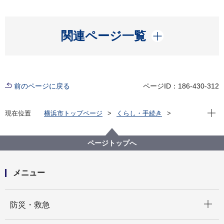
開く
関連ページ一覧
前のページに戻る
ページID：186-430-312
現在位
現在位置
横浜市トップページ
くらし・手続き
まちづくり・環境
都市整備
地区計画・建築協定等
地区計画
各区の地区計画
緑区
ページトップへ
C-013:緑谷津田原住宅団地地区
メニュー
開く
防災・救急