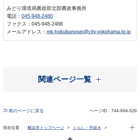
みどり環境局農政部北部農政事務所
電話：
045-948-2480
ファクス：045-948-2488
メールアドレス：
mk-hokubunosei@city.yokohama.lg.jp
開く
関連ページ一覧
前のページに戻る
ページID：744-604-526
現在位
現在位置
横浜市トップページ
くらし・手続き
まちづくり・環境
農地・農作物
横浜で農業・農体験「ふれる・親しむ」