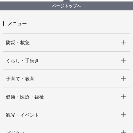
恵みの里
都岡地区恵みの里
ページトップへ
じゃがいも収穫体験in都岡【募集終了】
メニュー
開く
防災・救急
開く
くらし・手続き
開く
子育て・教育
開く
健康・医療・福祉
開く
観光・イベント
開く