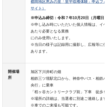
都岡地区恵みの里「里芋収穫体験」申込フォーム (
サイト）
※申込み締切：令和７年10月20日（月曜日
※申し込み時にいただいた個人情報は、イベ
あたり必要となる業務
にのみ使用いたします。
※当日の様子は記録用に撮影し、広報等に使
あります。
開催場
旭区下川井町の畑
所
相鉄三ツ境駅北口から、神奈中バス・相鉄バ
央行」に乗車
「程ヶ谷カントリークラブ前」下車 徒歩９
※場所の詳細は、当選者に別途ご連絡します
※車でのご来場も可能です。