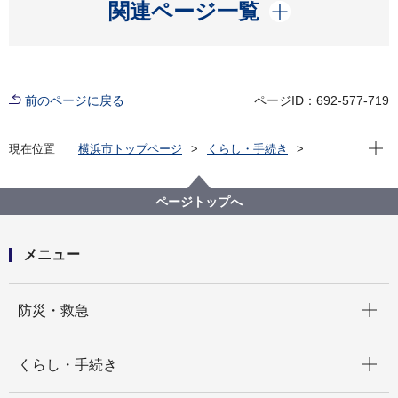
開く
関連ページ一覧
前のページに戻る
ページID：692-577-719
現在位
現在位置
横浜市トップページ
くらし・手続き
まちづくり・環境
農地・農作物
横浜で農業・農体験「ふれる・親しむ」
恵みの里
都岡地区恵みの里
ページトップへ
里芋収穫体験in都岡【募集終了】
メニュー
開く
防災・救急
開く
くらし・手続き