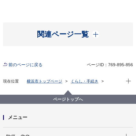
開く
関連ページ一覧
前のページに戻る
ページID：769-895-856
現在位
現在位置
横浜市トップページ
くらし・手続き
まちづくり・環境
環境保全
環境保全の取組
水環境保全の取組
ページトップへ
メニュー
開く