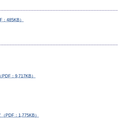
：485KB）
F：9,717KB）
DF：1,775KB）