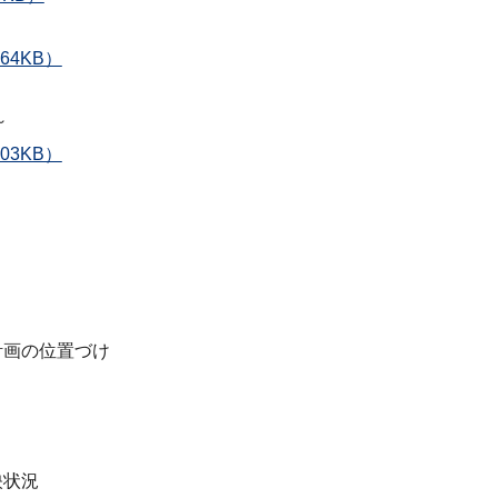
64KB）
～
03KB）
計画の位置づけ
映状況