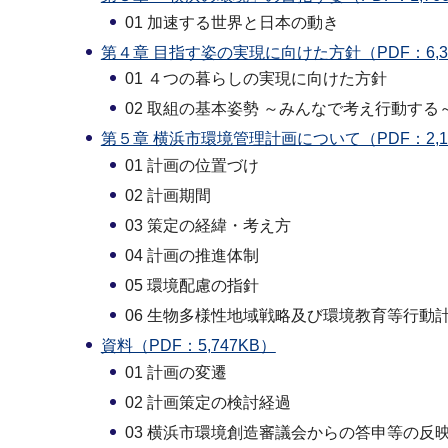
01 加速する世界と日本の動き
第４章 目指す姿の実現に向けた方針（PDF：6,3
01 ４つの暮らしの実現に向けた方針
02 取組の基本姿勢 ～みんなで考え行動する
第５章 横浜市環境管理計画について（PDF：2,1
01 計画の位置づけ
02 計画期間
03 策定の経緯・考え方
04 計画の推進体制
05 環境配慮の指針
06 生物多様性地域戦略及び環境教育等行動
資料（PDF：5,747KB）
01 計画の変遷
02 計画策定の検討経過
03 横浜市環境創造審議会からの答申等の反