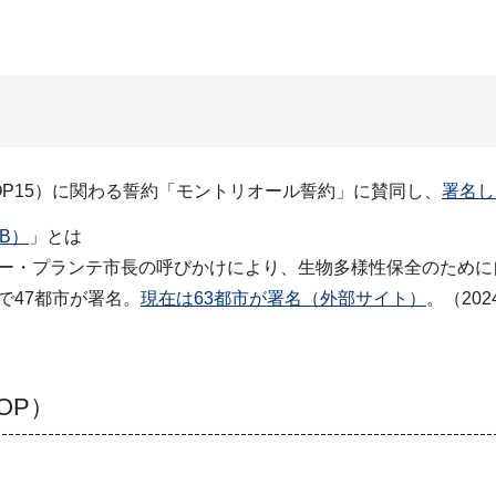
OP15）に関わる誓約「モントリオール誓約」に賛同し、
署名し
B）
」とは
リー・プランテ市長の呼びかけにより、生物多様性保全のために
で47都市が署名。
現在は63都市が署名（外部サイト）
。（20
OP）