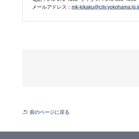
メールアドレス：
mk-kikaku@city.yokohama.lg.j
前のページに戻る