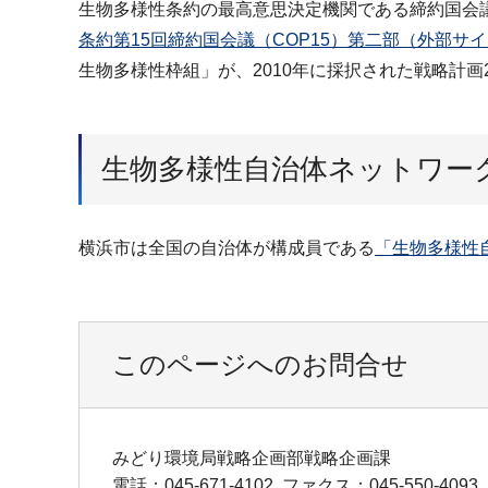
生物多様性条約の最高意思決定機関である締約国会議（COP：
条約第15回締約国会議（COP15）第二部（外部サ
生物多様性枠組」が、2010年に採択された戦略計画2
生物多様性自治体ネットワー
横浜市は全国の自治体が構成員であ
る
「生物多様性
このページへのお問合せ
みどり環境局戦略企画部戦略企画課
電話：045-671-4102
ファクス：045-550-4093