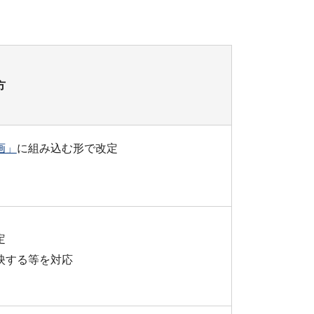
方
画」
に組み込む形で改定
定
映する等を対応