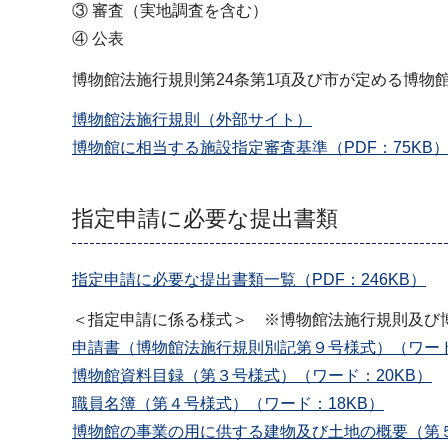
③ 審査（実地調査を含む）
④ 公表
博物館法施行規則第24条第1項及び市が定める博物
博物館法施行規則（外部サイト）
博物館に相当する施設指定審査基準（PDF：75KB
指定申請に必要な提出書類
指定申請に必要な提出書類一覧（PDF：246KB）
＜指定申請に係る様式＞ ※博物館法施行規則及び
申請書（博物館法施行規則別記第９号様式）（ワード
博物館資料目録（第３号様式）（ワード：20KB）
職員名簿（第４号様式）（ワード：18KB）
博物館の事業の用に供する建物及び土地の概要（第５