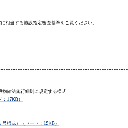
館に相当する施設指定審査基準をご覧ください。
）
博物館法施行細則に規定する様式
：17KB）
号様式）（ワード：15KB）