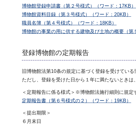
博物館登録申請書（第２号様式）（ワード：17KB）
博物館資料目録（第３号様式）（ワード：20KB）
職員名簿（第４号様式）（ワード：18KB）
博物館の事業の用に供する建物及び土地の概要（第５
登録博物館の定期報告
旧博物館法第10条の規定に基づく登録を受けてい
ただし、登録を受けた日から１年に満たないときは
＜定期報告に係る様式＞※博物館法施行細則に規定
定期報告書（第６号様式の２）（ワード：19KB）
＜提出期限＞
６月末日