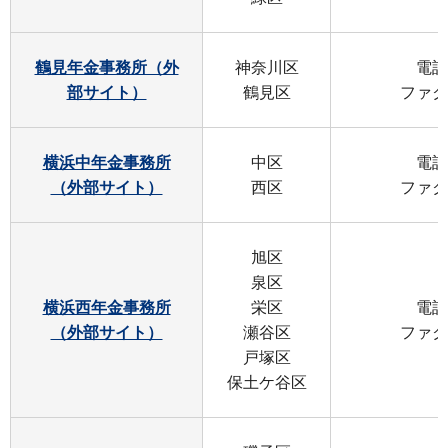
鶴見年金事務所（外
神奈川区
電話：
部サイト）
鶴見区
ファクス
横浜中年金事務所
中区
電話：
（外部サイト）
西区
ファクス
旭区
泉区
横浜西年金事務所
栄区
電話：
（外部サイト）
瀬谷区
ファクス
戸塚区
保土ケ谷区