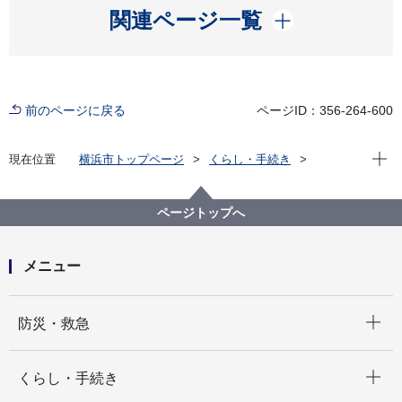
開く
関連ページ一覧
前のページに戻る
ページID：356-264-600
現在位
現在位置
横浜市トップページ
くらし・手続き
戸籍・税・保険
国民年金
公的年金等の種類
公的年金等の種類 障害等級表
ページトップへ
メニュー
開く
防災・救急
開く
くらし・手続き