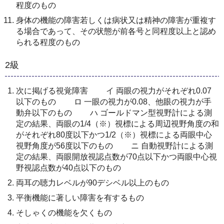
程度のもの
身体の機能の障害若しくは病状又は精神の障害が重複す
る場合であって、その状態が前各号と同程度以上と認め
られる程度のもの
2級
次に掲げる視覚障害 イ 両眼の視力がそれぞれ0.07
以下のもの ロ 一眼の視力が0.08、他眼の視力が手
動弁以下のもの ハ ゴールドマン型視野計による測
定の結果、両眼の1/4（※）視標による周辺視野角度の和
がそれぞれ80度以下かつ1/2（※）視標による両眼中心
視野角度が56度以下のもの ニ 自動視野計による測
定の結果、両眼開放視認点数が70点以下かつ両眼中心視
野視認点数が40点以下のもの
両耳の聴力レベルが90デシベル以上のもの
平衡機能に著しい障害を有するもの
そしゃくの機能を欠くもの