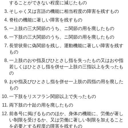
することができない程度に減じたもの
そしゃく又は言語の機能に相当程度の障害を残すもの
脊柱の機能に著しい障害を残すもの
一上肢の三大関節のうち、ニ関節の用を廃したもの
一下肢の三大関節のうち、ニ関節の用を廃したもの
長管状骨に偽関節を残し、運動機能に著しい障害を残す
もの
一上肢のおや指及びひとさし指を失ったもの又はおや指
若しくはひとさし指を併せ一上肢の三指以上を失ったも
の
おや指及びひとさし指を併せ一上肢の四指の用を廃した
もの
一下肢をリスフラン関節以上で失ったもの
両下肢の十趾の用を廃したもの
前各号に掲げるもののほか、身体の機能に、労働が著し
い制限を受けるか、又は労働に著しい制限を加えること
を必要とする程度の障害を残すもの