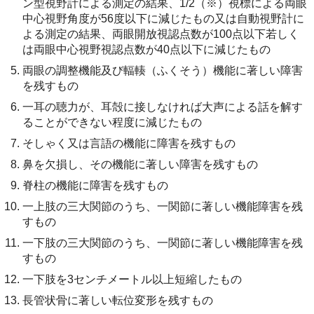
ン型視野計による測定の結果、1/2（※）視標による両眼
中心視野角度が56度以下に減じたもの又は自動視野計に
よる測定の結果、両眼開放視認点数が100点以下若しく
は両眼中心視野視認点数が40点以下に減じたもの
両眼の調整機能及び輻輳（ふくそう）機能に著しい障害
を残すもの
一耳の聴力が、耳殻に接しなければ大声による話を解す
ることができない程度に減じたもの
そしゃく又は言語の機能に障害を残すもの
鼻を欠損し、その機能に著しい障害を残すもの
脊柱の機能に障害を残すもの
一上肢の三大関節のうち、一関節に著しい機能障害を残
すもの
一下肢の三大関節のうち、一関節に著しい機能障害を残
すもの
一下肢を3センチメートル以上短縮したもの
長管状骨に著しい転位変形を残すもの