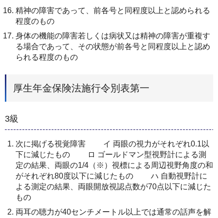
精神の障害であって、前各号と同程度以上と認められる
程度のもの
身体の機能の障害若しくは病状又は精神の障害が重複す
る場合であって、その状態が前各号と同程度以上と認め
られる程度のもの
厚生年金保険法施行令別表第一
3級
次に掲げる視覚障害 イ 両眼の視力がそれぞれ0.1以
下に減じたもの ロ ゴールドマン型視野計による測
定の結果、両眼の1/4（※）視標による周辺視野角度の和
がそれぞれ80度以下に減じたもの ハ 自動視野計に
よる測定の結果、両眼開放視認点数が70点以下に減じた
もの
両耳の聴力が40センチメートル以上では通常の話声を解