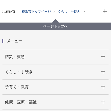
現在位
現在位置
横浜市トップページ
くらし・手続き
戸籍・税・保険
国民年金
公的年金等の種類
公的年金等の種類 年金を受けている方の主な手続き
ページトップへ
メニュー
開く
防災・救急
開く
くらし・手続き
開く
子育て・教育
開く
健康・医療・福祉