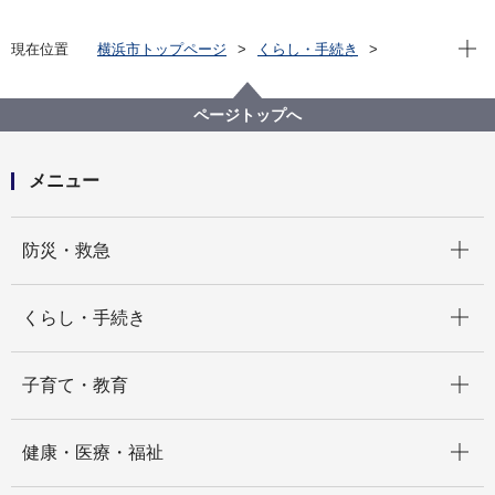
現在位
現在位置
横浜市トップページ
くらし・手続き
戸籍・税・保険
国民健康保険
保険料
公売について
ページトップへ
メニュー
開く
防災・救急
開く
くらし・手続き
開く
子育て・教育
開く
健康・医療・福祉