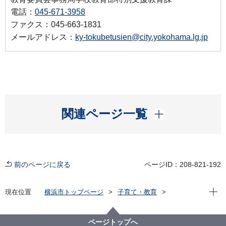
電話：
045-671-3958
ファクス：045-663-1831
メールアドレス：
ky-tokubetusien@city.yokohama.lg.jp
開く
関連ページ一覧
前のページに戻る
ページID：208-821-192
現在位
現在位置
横浜市トップページ
子育て・教育
学校・教育
教育に関する施策・取組
特別な支援が必要なお子さんの教育
横浜市の特別支援教育
ページトップへ