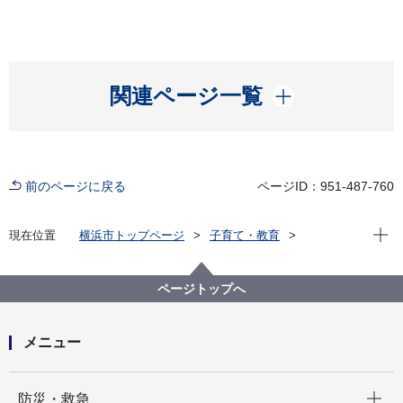
開く
関連ページ一覧
前のページに戻る
ページID：951-487-760
現在位
現在位置
横浜市トップページ
子育て・教育
学校・教育
教育に関する施策・取組
特別な支援が必要なお子さんの教育
横浜市の特別支援教育
ページトップへ
「 すべての児童生徒が安心して学校生活を送るための
ガイドライン ～クールダウンが必要となった児童生徒
も安心して過ごせるように～ 」の策定について
メニュー
開く
防災・救急