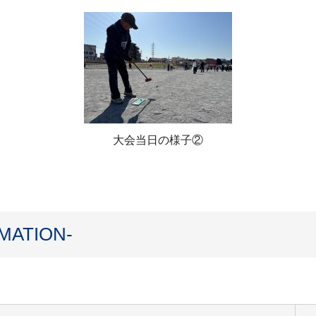
大会当日の様子②
ATION-