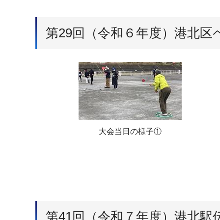
第29回（令和６年度）港北
大会当日の様子①
第41回（令和７年度）港北駅