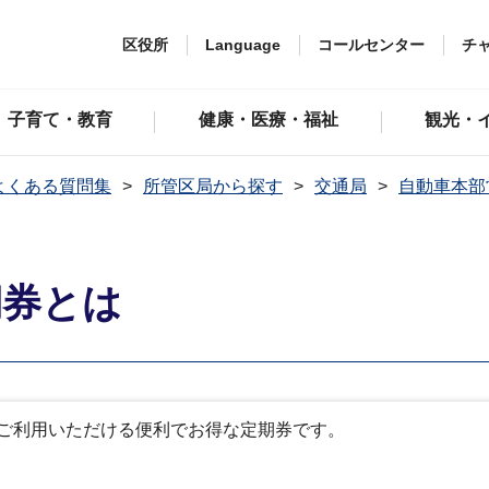
区役所
Language
コールセンター
チ
子育て・教育
健康・医療・福祉
観光・
よくある質問集
所管区局から探す
交通局
自動車本部
期券とは
ご利用いただける便利でお得な定期券です。