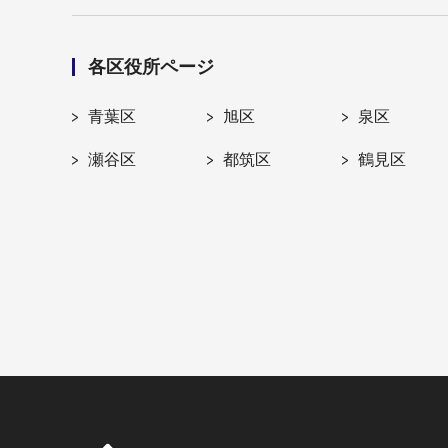
各区役所ページ
青葉区
旭区
泉区
瀬谷区
都筑区
鶴見区