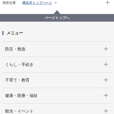
現在位
現在位置
横浜市トップページ
横浜市 Q＆Aよくある質問集
所管区局から探す
交通局
自動車本部営業課
ページトップへ
みなとぶらりチケット／みなとぶらりチケットワイド
を払い戻したい
メニュー
開く
防災・救急
開く
くらし・手続き
開く
子育て・教育
開く
健康・医療・福祉
開く
観光・イベント