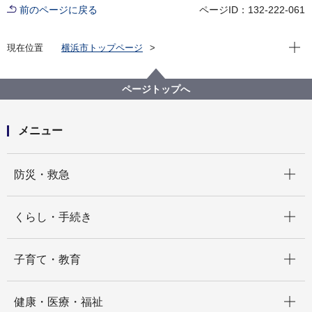
前のページに戻る
ページID：132-222-061
現在位
現在位置
横浜市トップページ
横浜市 Q＆Aよくある質問集
所管区局から探す
交通局
自動車本部営業課
ページトップへ
市営バスで、複数の人数分を一括で支払うことは出来
ますか
メニュー
開く
防災・救急
開く
くらし・手続き
開く
子育て・教育
開く
健康・医療・福祉