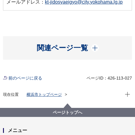
メールアドレス：
kt-jidosyaeigyo@city.yokohama.lg.jp
開く
関連ページ一覧
前のページに戻る
ページID：426-113-027
現在位
現在位置
横浜市トップページ
横浜市 Q＆Aよくある質問集
所管区局から探す
交通局
自動車本部営業課
ページトップへ
市営バスの通学定期券を買うためには何が必要ですか
メニュー