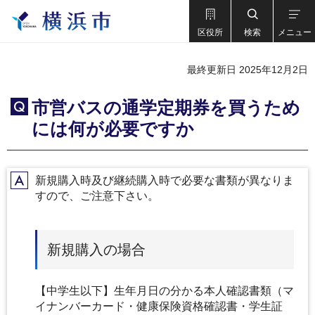
区役所
検索
メニュー
最終更新日 2025年12月2日
市営バスの通学定期券を買うため
Q
には何が必要ですか
新規購入時及び継続購入時で必要な書類が異なりま
A
すので、ご注意下さい。
新規購入の場合
【中学生以下】生年月日の分かる本人確認書類（マ
イナンバーカード・健康保険資格確認書・学生証