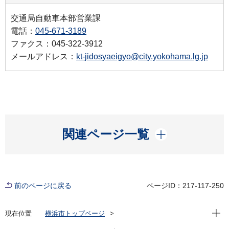
交通局自動車本部営業課
電話：
045-671-3189
ファクス：045-322-3912
メールアドレス：
kt-jidosyaeigyo@city.yokohama.lg.jp
開く
関連ページ一覧
前のページに戻る
ページID：217-117-250
現在位
現在位置
横浜市トップページ
横浜市 Q＆Aよくある質問集