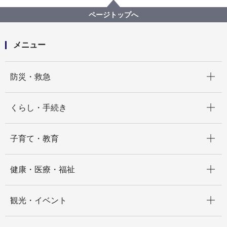
所管区局から探す
交通局
自動車本部営業課
ページトップへ
鉄道が運行していない時、振替輸送で市営バスを利用
できますか
メニュー
開く
防災・救急
開く
くらし・手続き
開く
子育て・教育
開く
健康・医療・福祉
開く
観光・イベント
開く