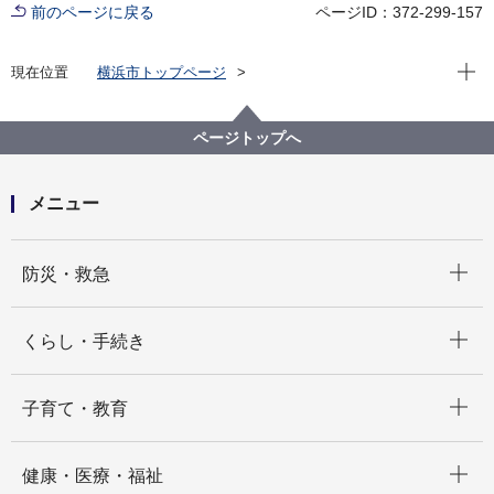
前のページに戻る
ページID：372-299-157
現在位
現在位置
横浜市トップページ
横浜市 Q＆Aよくある質問集
所管区局から探す
交通局
自動車本部営業課
ページトップへ
市営バス車内で買える乗車券はどんなものがあります
か
メニュー
開く
防災・救急
開く
くらし・手続き
開く
子育て・教育
開く
健康・医療・福祉