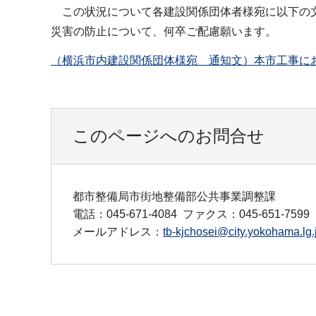
この状況について各建設関係団体者様宛に以下の文
災害の防止について、何卒ご配慮願います。
（横浜市内建設関係団体様宛 通知文）本市工事におけ
このページへのお問合せ
都市整備局市街地整備部公共事業調整課
電話：045-671-4084
ファクス：045-651-7599
メールアドレス：
tb-kjchosei@city.yokohama.lg.