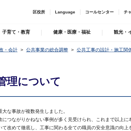
区役所
Language
コールセンター
チ
子育て・教育
健康・医療・福祉
観光・
政・会計
公共事業の総合調整
公共工事の設計・施工関
管理について
重大な事故が複数発生しました。
につながりかねない事例が多く見受けられ、これまで以上に
いて改めて徹底し、工事に関わる全ての職員の安全意識の向上