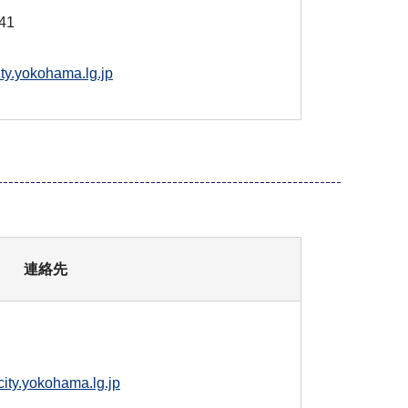
41
ty.yokohama.lg.jp
連絡先
ity.yokohama.lg.jp