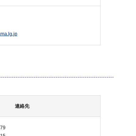
ma.lg.jp
連絡先
79
15