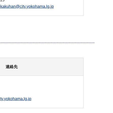
ikakuhan@city.yokohama.lg.jp
連絡先
ty.yokohama.lg.jp