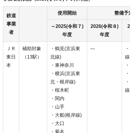
使用開始
整備予
鉄道
事業
～2025(令和７)
2026(令和８)
2
者
年度
年度
ＪＲ
補助対象
・鶴見(京浜東
―
・
東日
（13駅）
北線)
線,
本
・東神奈川
・
・横浜(京浜東
・
北・根岸線)
・
・桜木町
線,
・関内
・山手
・大船(根岸線)
・大口
・菊名