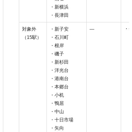
・新横浜
・長津田
・
対象外
・新子安
―
（15駅）
・石川町
・根岸
・磯子
・新杉田
・洋光台
・港南台
・本郷台
・小机
・鴨居
・中山
・十日市場
・矢向