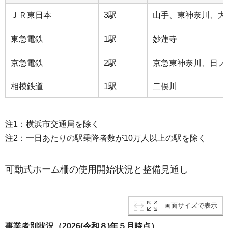
ＪＲ東日本
3駅
山手、東神奈川、大
東急電鉄
1駅
妙蓮寺
京急電鉄
2駅
京急東神奈川、日ノ
相模鉄道
1駅
二俣川
注1：横浜市交通局を除く
注2：一日あたりの駅乗降者数が10万人以上の駅を除く
可動式ホーム柵の使用開始状況と整備見通し
画面サイズで表示
事業者別状況（2026(令和８)年５月時点）