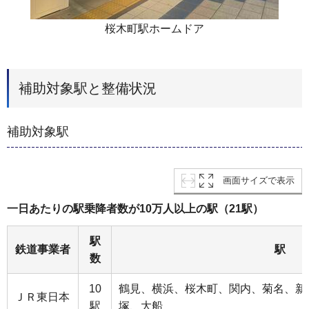
桜木町駅ホームドア
補助対象駅と整備状況
補助対象駅
画面サイズで表示
一日あたりの駅乗降者数が10万人以上の駅（21駅）
駅
鉄道事業者
駅
数
10
鶴見、横浜、桜木町、関内、菊名、新
ＪＲ東日本
駅
塚、大船