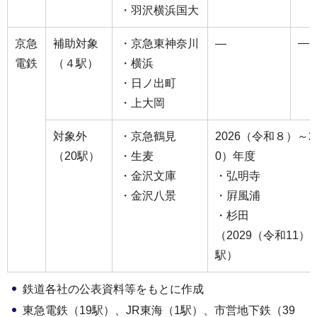
・羽沢横浜国大
―
京急
補助対象
・京急東神奈川
―
電鉄
（４駅）
・横浜
・日ノ出町
・上大岡
対象外
・京急鶴見
2026（令和８）～2
（20駅）
・生麦
0）年度
・金沢文庫
・弘明寺
・金沢八景
・屛風浦
・杉田
（2029（令和11）
駅）
鉄道各社の公表資料等をもとに作成
東急電鉄（19駅）、JR東海（1駅）、市営地下鉄（39