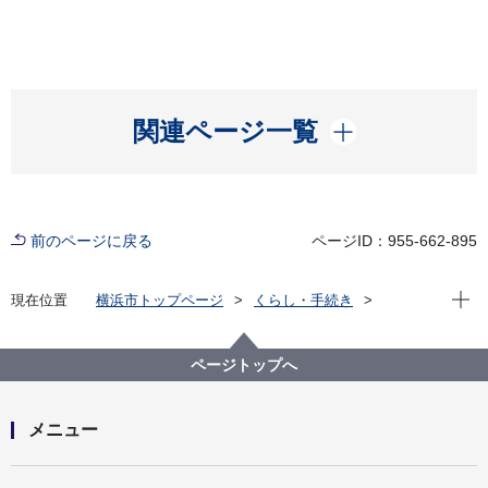
開く
関連ページ一覧
前のページに戻る
ページID：955-662-895
現在位
現在位置
横浜市トップページ
くらし・手続き
まちづくり・環境
交通
鉄道関連施策
駅改良、ホーム柵整備
鉄道駅舎可動式ホーム柵等整備事業
ページトップへ
メニュー
開く