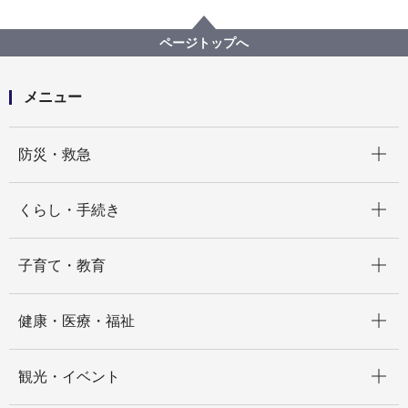
横浜市について
市の組織
道路・交通政策局の紹介
道路・交通政策局の組織と業務
ページトップへ
道路・交通政策局 路政課
メニュー
開く
防災・救急
開く
くらし・手続き
開く
子育て・教育
開く
健康・医療・福祉
開く
観光・イベント