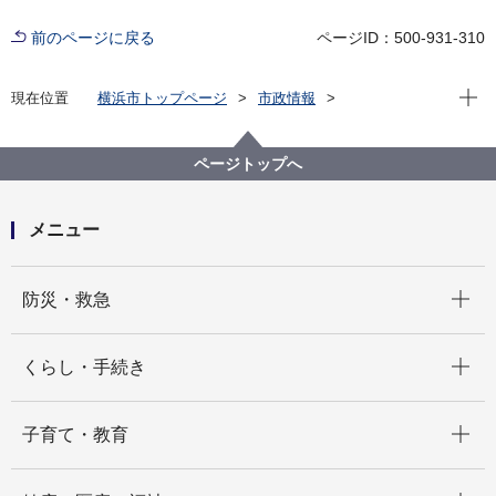
前のページに戻る
ページID：500-931-310
現在位
現在位置
横浜市トップページ
市政情報
広報・広聴・報道
記者発表
消防局
記者発表 2024年度
せや消防フェア～親子で楽しめる消防イベントを開催
ページトップへ
します～
メニュー
開く
防災・救急
開く
くらし・手続き
開く
子育て・教育
開く