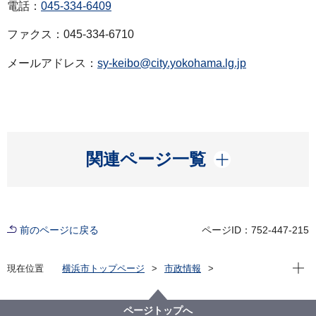
電話：
045-334-6409
ファクス：045-334-6710
メールアドレス：
sy-keibo@city.yokohama.lg.jp
開く
関連ページ一覧
前のページに戻る
ページID：752-447-215
現在位
現在位置
横浜市トップページ
市政情報
広報・広聴・報道
記者発表
消防局
記者発表 2024年度
医療機関との連携による大規模テロ災害対応訓練を実
ページトップへ