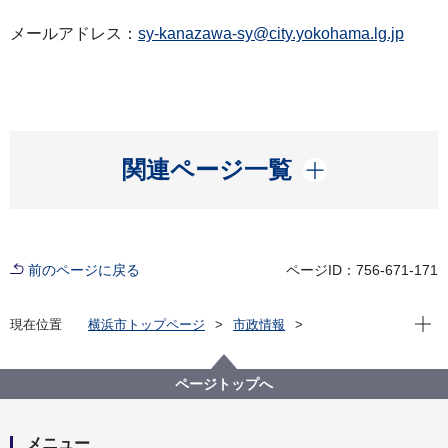
メールアドレス：
sy-kanazawa-sy@city.yokohama.lg.jp
開く
関連ページ一覧
前のページに戻る
ページID：756-671-171
現在位
現在位置
横浜市トップページ
市政情報
広報・広聴・報道
記者発表
消防局
記者発表 2024年度
勇敢な行動が火災の被害拡大を防ぎました ～感謝状を
ページトップへ
贈呈します～
メニュー