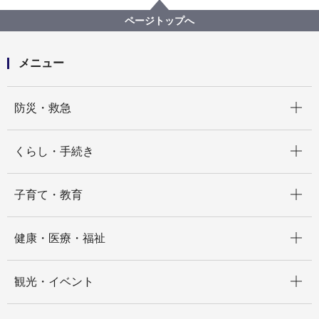
記者発表 2024年度
神奈川区沢渡に所在する横浜市民防災センターについ
ページトップへ
て、 貸付公募を行います
メニュー
開く
防災・救急
開く
くらし・手続き
開く
子育て・教育
開く
健康・医療・福祉
開く
観光・イベント
開く