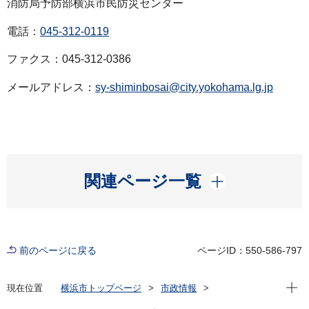
消防局予防部横浜市民防災センター
電話：
045-312-0119
ファクス：045-312-0386
メールアドレス：
sy-shiminbosai@city.yokohama.lg.jp
開く
関連ページ一覧
前のページに戻る
ページID：550-586-797
現在位
現在位置
横浜市トップページ
市政情報
広報・広聴・報道
記者発表
消防局