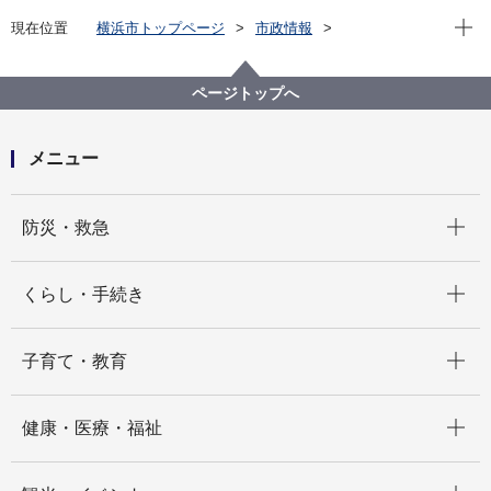
現在位
現在位置
横浜市トップページ
市政情報
広報・広聴・報道
記者発表
消防局
記者発表 2024年度
令和７年度 横浜市民防災センターにおいて キッチンカ
ページトップへ
ー等の出展を目的とした貸付公募を行います。
メニュー
開く
防災・救急
開く
くらし・手続き
開く
子育て・教育
開く
健康・医療・福祉
開く