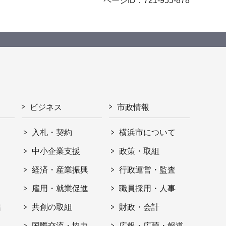
ページID：721-955-878
ビジネス
市政情報
入札・契約
横浜市について
ト
中小企業支援
政策・取組
経済・産業振興
行政運営・監査
雇用・就業促進
職員採用・人事
信
共創の取組
財政・会計
国際交流・協力
広報・広聴・報道