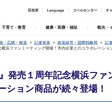
区役所
Language
コールセンター
チ
子育て・教育
健康・医療・福祉
観光・
報・広聴・報道
記者発表
政策経営・国際戦略局
記者
念横浜ファンミーティング開催！市内企業とのコラボレーショ
市』発売１周年記念横浜ファ
ーション商品が続々登場！