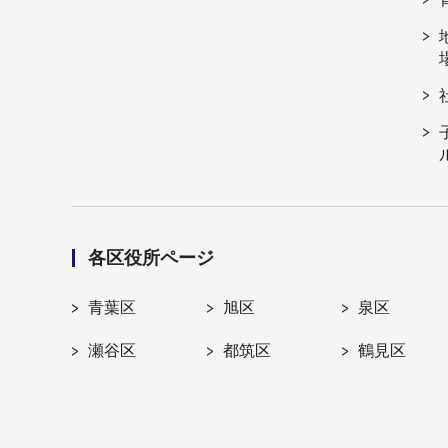
各区役所ページ
青葉区
旭区
泉区
瀬谷区
都筑区
鶴見区