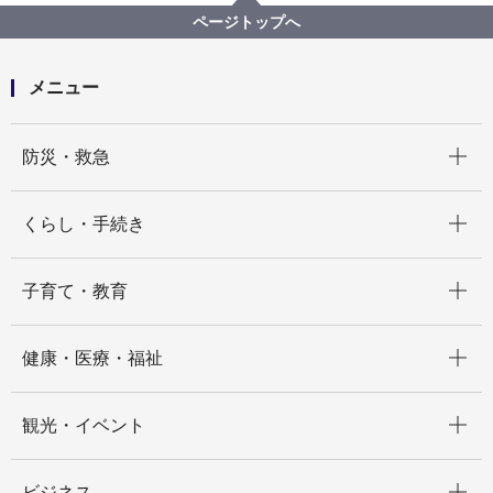
「第62回指定都市市長会議」の開催結果について
ページトップへ
メニュー
開く
防災・救急
開く
くらし・手続き
開く
子育て・教育
開く
健康・医療・福祉
開く
観光・イベント
開く
ビジネス