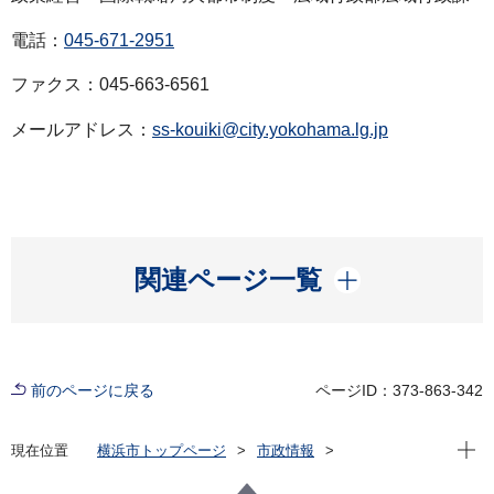
電話：
045-671-2951
ファクス：045-663-6561
メールアドレス：
ss-kouiki@city.yokohama.lg.jp
開く
関連ページ一覧
前のページに戻る
ページID：373-863-342
現在位
現在位置
横浜市トップページ
市政情報
広報・広聴・報道
記者発表
政策経営・国際戦略局
記者発表 2025年度