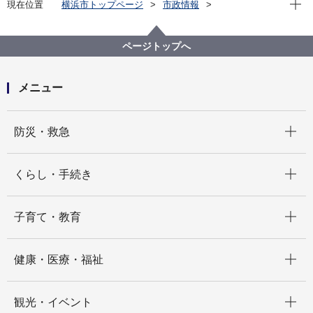
現在位置
横浜市トップページ
市政情報
広報・広聴・報道
記者発表
政策経営・国際戦略局
記者発表 2025年度
「令和８年度国の施策及び予算に関する提案」につい
ページトップへ
て山中 竹春 横浜市長・渋谷 健 横浜市会議長がデジタ
ル庁に要請を行いました
メニュー
開く
防災・救急
開く
くらし・手続き
開く
子育て・教育
開く
健康・医療・福祉
開く
観光・イベント