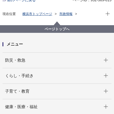
現在位
現在位置
横浜市トップページ
市政情報
広報・広聴・報道
記者発表
政策経営・国際戦略局
記者発表 2025年度
本日、山中 竹春 横浜市長が、小泉 進次郎 防衛大臣へ
ページトップへ
提案・要望を行いました
メニュー
開く
防災・救急
開く
くらし・手続き
開く
子育て・教育
開く
健康・医療・福祉