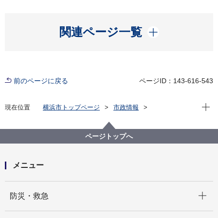
開く
関連ページ一覧
前のページに戻る
ページID：143-616-543
現在位
現在位置
横浜市トップページ
市政情報
広報・広聴・報道
記者発表
政策経営・国際戦略局
記者発表 2025年度
県内三政令市市長・正副議長懇談会でとりまとめた
ページトップへ
「次期地方制度調査会における『特別市』の法制化を
含む大都市制度のあり方に関する議論を求める三市共
同要請」を総務省へ提出しました
メニュー
開く
防災・救急
開く