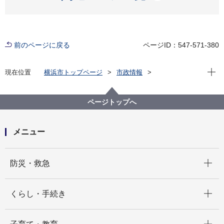
前のページに戻る
ページID：547-571-380
現在位
現在位置
横浜市トップページ
市政情報
広報・広聴・報道
記者発表
政策経営・国際戦略局
記者発表 2025年度
令和７年度よこはまグッドバランス企業募集開始しま
ページトップへ
す！
メニュー
開く
防災・救急
開く
くらし・手続き
開く