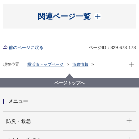
開く
関連ページ一覧
前のページに戻る
ページID：829-673-173
現在位
現在位置
横浜市トップページ
市政情報
広報・広聴・報道
記者発表
政策経営・国際戦略局
記者発表 2025年度
福島復興応援マルシェを開催します！
ページトップへ
メニュー
開く
防災・救急
開く