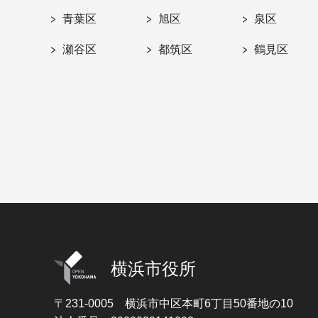
青葉区
旭区
泉区
瀬谷区
都筑区
鶴見区
横浜市役所
〒231-0005
横浜市中区本町6丁目50番地の10