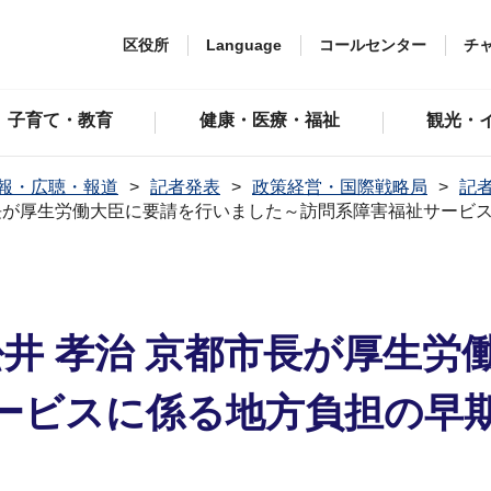
区役所
Language
コールセンター
チ
子育て・教育
健康・医療・福祉
観光・
報・広聴・報道
記者発表
政策経営・国際戦略局
記者
都市長が厚生労働大臣に要請を行いました～訪問系障害福祉サー
松井 孝治 京都市長が厚生
ービスに係る地方負担の早