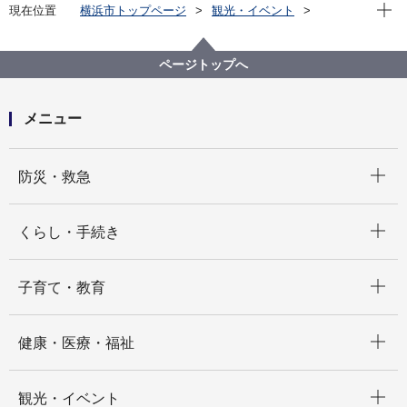
現在位
現在位置
横浜市トップページ
観光・イベント
横浜の魅力発信
魅力発信の取り組み
初開催「横浜ファンミーティング」が盛況のうちに終
了しました！
ページトップへ
メニュー
開く
防災・救急
開く
くらし・手続き
開く
子育て・教育
開く
健康・医療・福祉
開く
観光・イベント