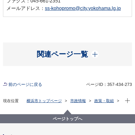
ファクス：045-661-2351
メールアドレス：
ss-kohopromo@city.yokohama.lg.jp
開く
関連ページ一覧
前のページに戻る
ページID：357-434-273
現在位
現在位置
横浜市トップページ
市政情報
政策・取組
主な取組
その他各種取組
市庁舎カラーライトアップ
横浜市庁舎カラーライトアップ
ページトップへ