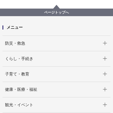
広報・広聴・報道
記者発表
政策経営・国際戦略局
記者発表 2022年度
横浜市⼈⼝ニュースNo.1149（令和４年５⽉１⽇現在）
ページトップへ
メニュー
開く
防災・救急
開く
くらし・手続き
開く
子育て・教育
開く
健康・医療・福祉
開く
観光・イベント