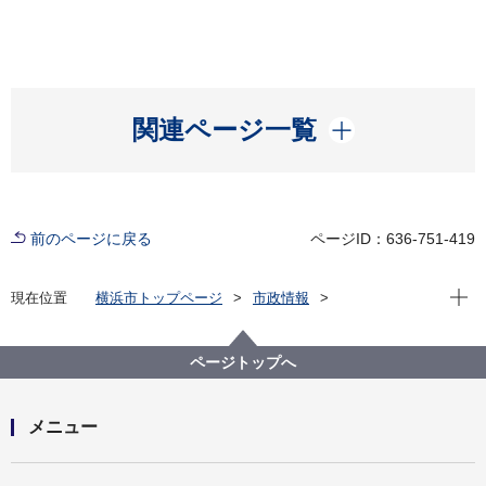
開く
関連ページ一覧
前のページに戻る
ページID：636-751-419
現在位
現在位置
横浜市トップページ
市政情報
広報・広聴・報道
記者発表
政策経営・国際戦略局
記者発表 2022年度
【記者発表】横浜の“音のシンボル”「サウンドロゴ」を
ページトップへ
新たに制作 令和５年４月から横浜市営バス約800台な
どで使用開始
メニュー
開く